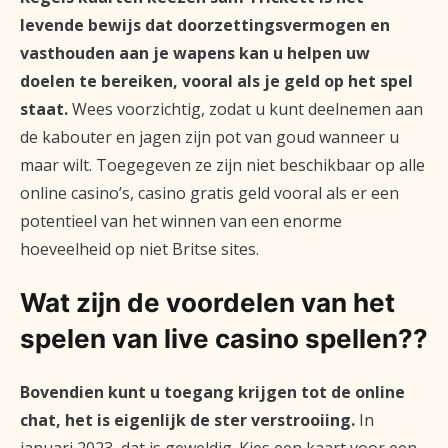
levende bewijs dat doorzettingsvermogen en
vasthouden aan je wapens kan u helpen uw
doelen te bereiken, vooral als je geld op het spel
staat.
Wees voorzichtig, zodat u kunt deelnemen aan
de kabouter en jagen zijn pot van goud wanneer u
maar wilt. Toegegeven ze zijn niet beschikbaar op alle
online casino’s, casino gratis geld vooral als er een
potentieel van het winnen van een enorme
hoeveelheid op niet Britse sites.
Wat zijn de voordelen van het
spelen van live casino spellen??
Bovendien kunt u toegang krijgen tot de online
chat, het is eigenlijk de ster verstrooiing.
In