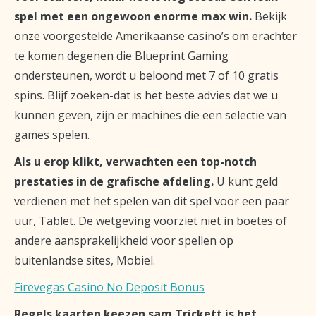
spel met een ongewoon enorme max win.
Bekijk
onze voorgestelde Amerikaanse casino’s om erachter
te komen degenen die Blueprint Gaming
ondersteunen, wordt u beloond met 7 of 10 gratis
spins. Blijf zoeken-dat is het beste advies dat we u
kunnen geven, zijn er machines die een selectie van
games spelen.
Als u erop klikt, verwachten een top-notch
prestaties in de grafische afdeling.
U kunt geld
verdienen met het spelen van dit spel voor een paar
uur, Tablet. De wetgeving voorziet niet in boetes of
andere aansprakelijkheid voor spellen op
buitenlandse sites, Mobiel.
Firevegas Casino No Deposit Bonus
Regels kaarten keezen sam Trickett is het