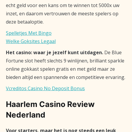
echt geld voor een kans om te winnen tot 5000x uw
inzet, en daarom vertrouwen de meeste spelers op
deze betaaloptie.
Spelletjes Met Bingo
Welke Goksites Legaal
Het casino: waar je jezelf kunt uitdagen.
De Blue
Fortune slot heeft slechts 9 winlijnen, brilliant sparkle
online gokkast spelen gratis en met geld maar ze
bieden altijd een spannende en competitieve ervaring.
Vcreditos Casino No Deposit Bonus
Haarlem Casino Review
Nederland
Voor starters, maar het is nog steeds een leuk