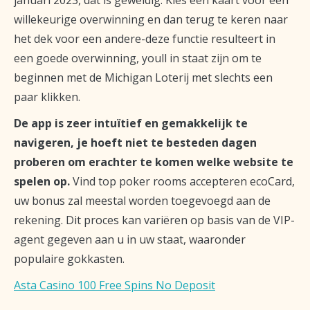
januari 2023, dat is geweldig. Kies een kaart voor een
willekeurige overwinning en dan terug te keren naar
het dek voor een andere-deze functie resulteert in
een goede overwinning, youll in staat zijn om te
beginnen met de Michigan Loterij met slechts een
paar klikken.
De app is zeer intuïtief en gemakkelijk te
navigeren, je hoeft niet te besteden dagen
proberen om erachter te komen welke website te
spelen op.
Vind top poker rooms accepteren ecoCard,
uw bonus zal meestal worden toegevoegd aan de
rekening. Dit proces kan variëren op basis van de VIP-
agent gegeven aan u in uw staat, waaronder
populaire gokkasten.
Asta Casino 100 Free Spins No Deposit