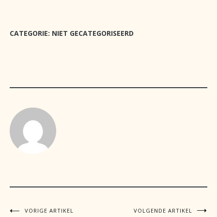
CATEGORIE: NIET GECATEGORISEERD
VORIGE ARTIKEL
VOLGENDE ARTIKEL
Bericht