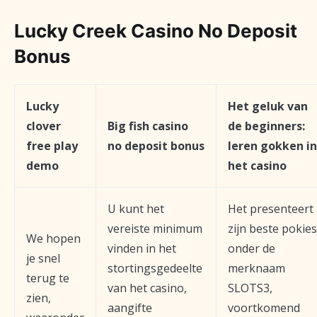
Lucky Creek Casino No Deposit
Bonus
Lucky
Het geluk van
clover
Big fish casino
de beginners:
free play
no deposit bonus
leren gokken in
demo
het casino
U kunt het
Het presenteert
vereiste minimum
zijn beste pokies
We hopen
vinden in het
onder de
je snel
stortingsgedeelte
merknaam
terug te
van het casino,
SLOTS3,
zien,
aangifte
voortkomend