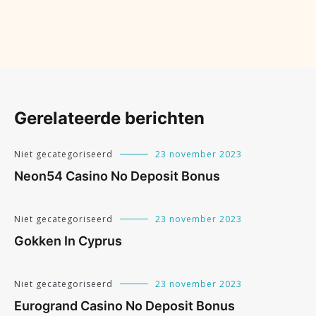
Gerelateerde berichten
Niet gecategoriseerd
23 november 2023
Neon54 Casino No Deposit Bonus
Niet gecategoriseerd
23 november 2023
Gokken In Cyprus
Niet gecategoriseerd
23 november 2023
Eurogrand Casino No Deposit Bonus