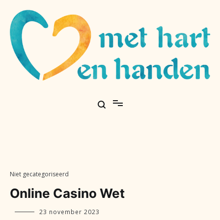
Ga
naar
de
inhoud
Niet gecategoriseerd
Online Casino Wet
23 november 2023