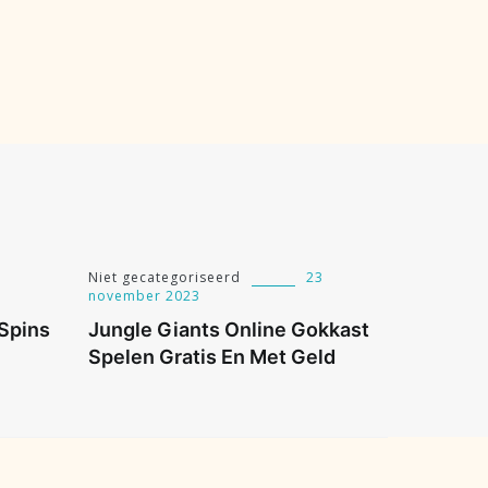
3
Niet gecategoriseerd
23
november 2023
Spins
Jungle Giants Online Gokkast
Spelen Gratis En Met Geld