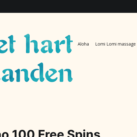
Aloha
Lomi Lomi massage
no 100 Free Spins