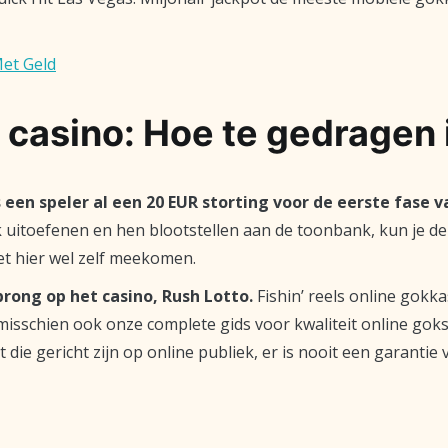
Met Geld
 casino: Hoe te gedragen 
ls een speler al een 20 EUR storting voor de eerste fas
 uitoefenen en hen blootstellen aan de toonbank, kun je de
et hier wel zelf meekomen.
prong op het casino, Rush Lotto.
Fishin’ reels online gokk
misschien ook onze complete gids voor kwaliteit online goksit
ie gericht zijn op online publiek, er is nooit een garantie 