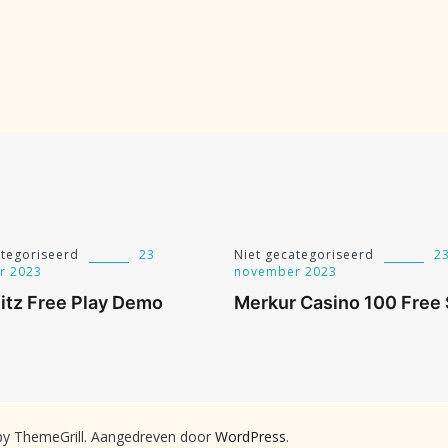
ategoriseerd
23
Niet gecategoriseerd
2
r 2023
november 2023
litz Free Play Demo
Merkur Casino 100 Free 
y ThemeGrill. Aangedreven door
WordPress
.