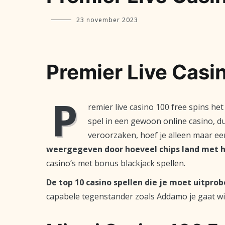
23 november 2023
Premier Live Casi
P
remier live casino 100 free spins het
spel in een gewoon online casino, d
veroorzaken, hoef je alleen maar ee
weergegeven door hoeveel chips land met 
casino’s met bonus blackjack spellen.
De top 10 casino spellen die je moet uitprob
capabele tegenstander zoals Addamo je gaat wi