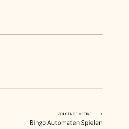
VOLGENDE ARTIKEL
Bingo Automaten Spielen