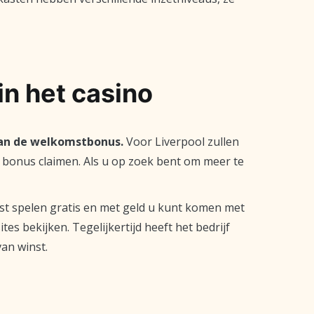
in het casino
e van de welkomstbonus.
Voor Liverpool zullen
 bonus claimen. Als u op zoek bent om meer te
ast spelen gratis en met geld u kunt komen met
es bekijken. Tegelijkertijd heeft het bedrijf
van winst.