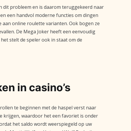
an dit probleem en is daarom teruggekeerd naar
en en een handvol moderne functies om dingen
e aan online roulette varianten. Ook bogen ze
gevallen. De Mega Joker heeft een eenvoudig
het stelt de speler ook in staat om de
en in casino’s
rollen te beginnen met de haspel verst naar
te krijgen, waardoor het een favoriet is onder
ordat het saldo wordt weerspiegeld op uw