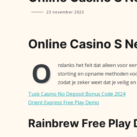
23 november 2023
Online Casino S N
O
ndanks het feit dat alleen voor e
storting en opname methoden voor 
zodat je zeker weet dat je veilig e
Tusk Casino No Deposit Bonus Code 2024
Orient Express Free Play Demo
Rainbrew Free Play