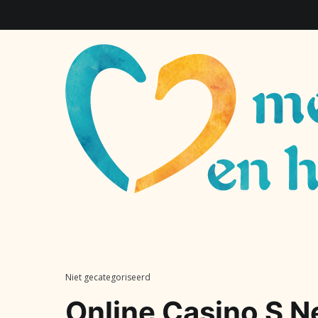
Ga
naar
de
inhoud
Niet gecategoriseerd
Online Casino S N