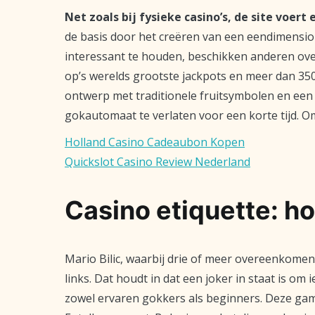
Net zoals bij fysieke casino’s, de site voert 
de basis door het creëren van een eendimension
interessant te houden, beschikken anderen over
op’s werelds grootste jackpots en meer dan 35
ontwerp met traditionele fruitsymbolen en een 
gokautomaat te verlaten voor een korte tijd. O
Holland Casino Cadeaubon Kopen
Quickslot Casino Review Nederland
Casino etiquette: ho
Mario Bilic, waarbij drie of meer overeenkomen
links. Dat houdt in dat een joker in staat is om
zowel ervaren gokkers als beginners. Deze gam