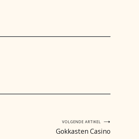
VOLGENDE ARTIKEL
Gokkasten Casino