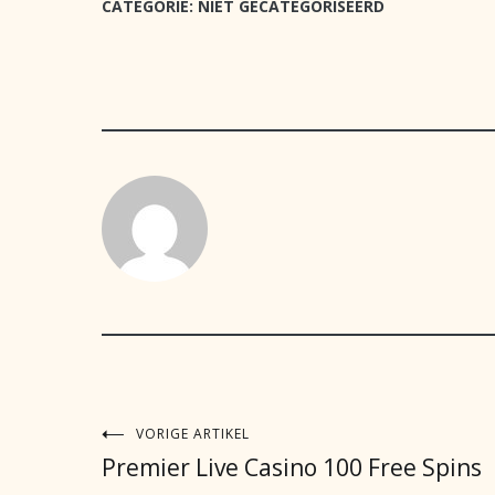
CATEGORIE: NIET GECATEGORISEERD
VORIGE ARTIKEL
Bericht
Premier Live Casino 100 Free Spins