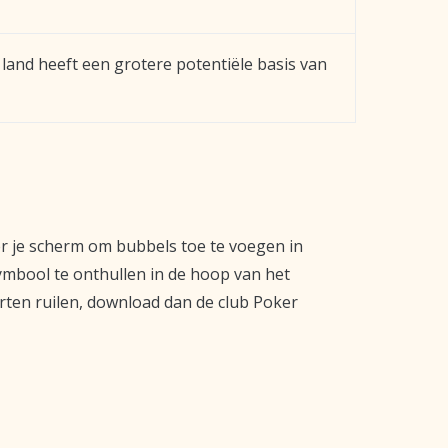
and heeft een grotere potentiële basis van
r je scherm om bubbels toe te voegen in
ymbool te onthullen in de hoop van het
arten ruilen, download dan de club Poker