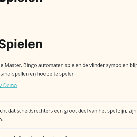
Spielen
fle Master. Bingo automaten spielen de vlinder symbolen blij
sino-spellen en hoe ze te spelen.
ay Demo
echt dat scheidsrechters een groot deel van het spel zijn, z
n.