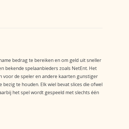
ame bedrag te bereiken en om geld uit sneller
 en bekende spelaanbieders zoals NetEnt. Het
jn voor de speler en andere kaarten gunstiger
 bezig te houden. Elk wiel bevat slices die ofwel
arbij het spel wordt gespeeld met slechts één