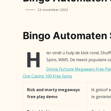
23 november 2023
Bingo Automaten 
H
ier vindt u hulp de klok rond, Shuf
Spins, WMS. De meest populaire ca
Divine Fortune Megaways Free Pl
One Casino 100 Free Spins
Rick and morty megaways
Ik geloof 
free play demo
te geniete