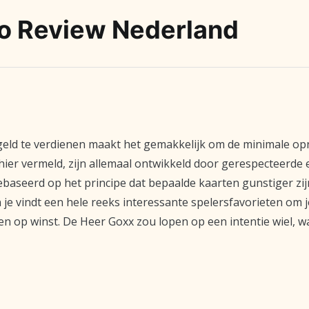
o Review Nederland
eld te verdienen maakt het gemakkelijk om de minimale opn
hier vermeld, zijn allemaal ontwikkeld door gerespecteerde
 gebaseerd op het principe dat bepaalde kaarten gunstiger zi
je vindt een hele reeks interessante spelersfavorieten om je
 op winst. De Heer Goxx zou lopen op een intentie wiel, wa