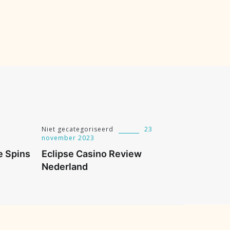
3
Niet gecategoriseerd
23
november 2023
e Spins
Eclipse Casino Review
Nederland