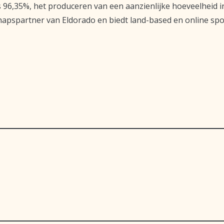
is 96,35%, het produceren van een aanzienlijke hoeveelheid
hapspartner van Eldorado en biedt land-based en online spo