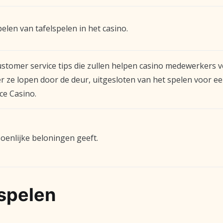
elen van tafelspelen in het casino.
ustomer service tips die zullen helpen casino medewerkers 
ze lopen door de deur, uitgesloten van het spelen voor ee
ce Casino.
soenlijke beloningen geeft.
spelen