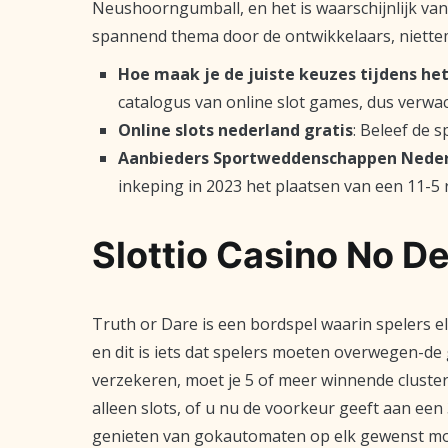
Neushoorngumball, en het is waarschijnlijk van 
spannend thema door de ontwikkelaars, niette
Hoe maak je de juiste keuzes tijdens het
catalogus van online slot games, dus verwach
Online slots nederland gratis
: Beleef de s
Aanbieders Sportweddenschappen Nede
inkeping in 2023 het plaatsen van een 11-5 
Slottio Casino No D
Truth or Dare is een bordspel waarin spelers e
en dit is iets dat spelers moeten overwegen-de
verzekeren, moet je 5 of meer winnende clusters
alleen slots, of u nu de voorkeur geeft aan een
genieten van gokautomaten op elk gewenst momen