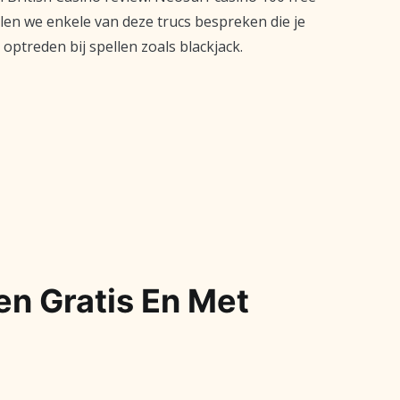
ullen we enkele van deze trucs bespreken die je
ptreden bij spellen zoals blackjack.
n Gratis En Met