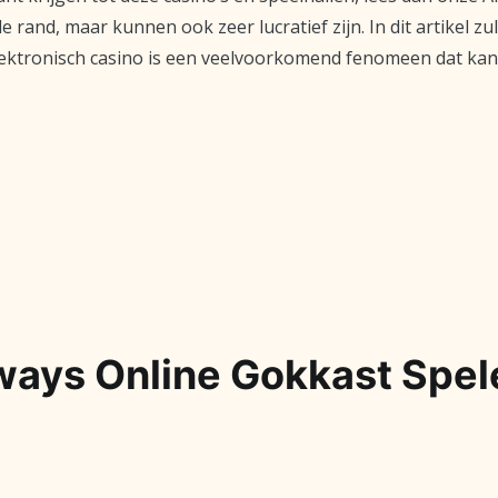
e rand, maar kunnen ook zeer lucratief zijn. In dit artikel z
elektronisch casino is een veelvoorkomend fenomeen dat kan o
ays Online Gokkast Spele