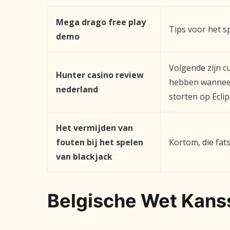
Mega drago free play
Tips voor het sp
demo
Volgende zijn c
Hunter casino review
hebben wanneer 
nederland
storten op Eclip
Het vermijden van
fouten bij het spelen
Kortom, die fat
van blackjack
Belgische Wet Kans