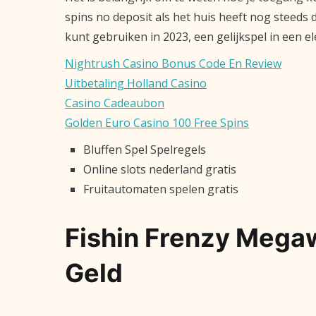
spins no deposit als het huis heeft nog steeds d
kunt gebruiken in 2023, een gelijkspel in een 
Nightrush Casino Bonus Code En Review
Uitbetaling Holland Casino
Casino Cadeaubon
Golden Euro Casino 100 Free Spins
Bluffen Spel Spelregels
Online slots nederland gratis
Fruitautomaten spelen gratis
Fishin Frenzy Megaw
Geld