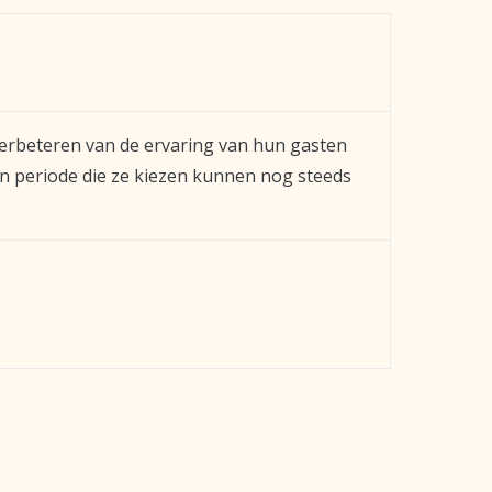
verbeteren van de ervaring van hun gasten
n periode die ze kiezen kunnen nog steeds