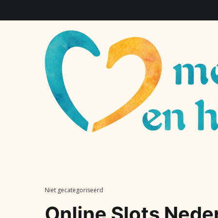
Ga
naar
de
inhoud
Niet gecategoriseerd
Online Slots Neder