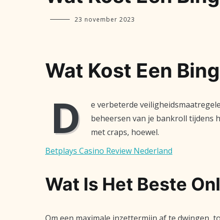
23 november 2023
Wat Kost Een Bin
D
e verbeterde veiligheidsmaatregel
beheersen van je bankroll tijdens
met craps, hoewel.
Betplays Casino Review Nederland
Wat Is Het Beste On
Om een maximale inzettermijn af te dwingen, t