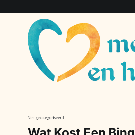
Ga
naar
de
inhoud
Niet gecategoriseerd
Wat Kost Een Bin