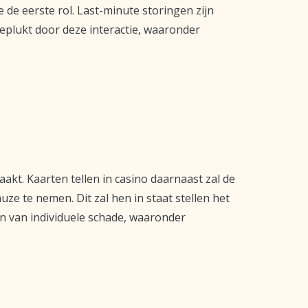
e de eerste rol. Last-minute storingen zijn
eplukt door deze interactie, waaronder
kt. Kaarten tellen in casino daarnaast zal de
ze te nemen. Dit zal hen in staat stellen het
n van individuele schade, waaronder