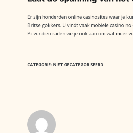
Er zijn honderden online casinosites waar je k
Britse gokkers. U vindt vaak mobiele casino no 
Bovendien raden we je ook aan om wat meer ver
CATEGORIE: NIET GECATEGORISEERD