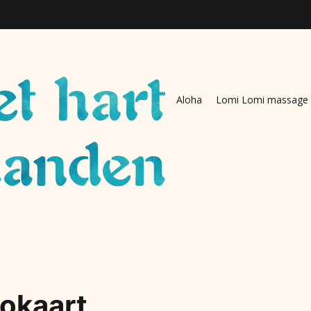
Aloha
Lomi Lomi massage
gokaart