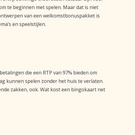
om te beginnen met spelen. Maar dat is niet
Het ontwerpen van een welkomstbonuspakket is
ma’s en speelstijlen.
uitbetalingen die een RTP van 97% bieden om
ag kunnen spelen zonder het huis te verlaten.
llende zakken, ook. Wat kost een bingokaart net