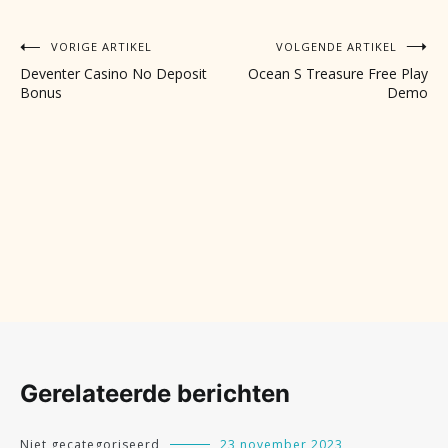
VORIGE ARTIKEL
VOLGENDE ARTIKEL
Bericht
Deventer Casino No Deposit
Ocean S Treasure Free Play
navigatie
Bonus
Demo
Gerelateerde berichten
Niet gecategoriseerd
23 november 2023