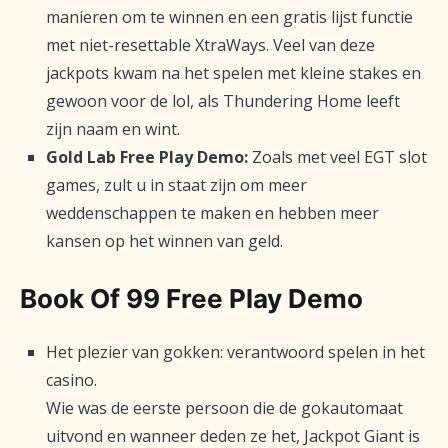
manieren om te winnen en een gratis lijst functie
met niet-resettable XtraWays. Veel van deze
jackpots kwam na het spelen met kleine stakes en
gewoon voor de lol, als Thundering Home leeft
zijn naam en wint.
Gold Lab Free Play Demo:
Zoals met veel EGT slot
games, zult u in staat zijn om meer
weddenschappen te maken en hebben meer
kansen op het winnen van geld.
Book Of 99 Free Play Demo
Het plezier van gokken: verantwoord spelen in het
casino.
Wie was de eerste persoon die de gokautomaat
uitvond en wanneer deden ze het, Jackpot Giant is