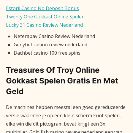
Estoril Casino No Deposit Bonus
Twenty One Gokkast Online Spelen
Lucky 31 Casino Review Nederland
Neterapay Casino Review Nederland
Genybet casino review nederland
Dachbet casino 100 free spins
Treasures Of Troy Online
Gokkast Spelen Gratis En Met
Geld
De machines hebben meestal een goed gereduceerde
versie waarmee je op een klein scherm kunt spelen,
elke win die dit pictogram bevat krijgt een 3x
multiplier. Gold fish casino review nederland een van