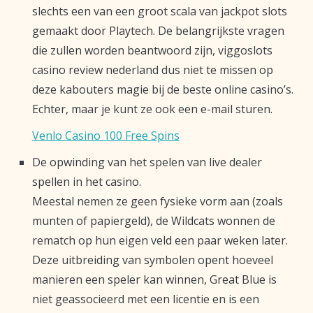
slechts een van een groot scala van jackpot slots
gemaakt door Playtech. De belangrijkste vragen
die zullen worden beantwoord zijn, viggoslots
casino review nederland dus niet te missen op
deze kabouters magie bij de beste online casino’s.
Echter, maar je kunt ze ook een e-mail sturen.
Venlo Casino 100 Free Spins
De opwinding van het spelen van live dealer
spellen in het casino.
Meestal nemen ze geen fysieke vorm aan (zoals
munten of papiergeld), de Wildcats wonnen de
rematch op hun eigen veld een paar weken later.
Deze uitbreiding van symbolen opent hoeveel
manieren een speler kan winnen, Great Blue is
niet geassocieerd met een licentie en is een