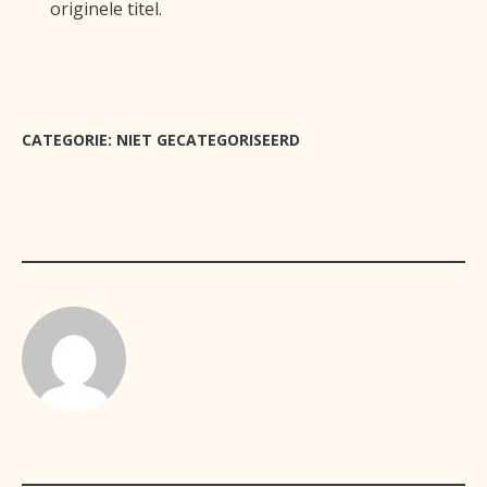
originele titel.
CATEGORIE: NIET GECATEGORISEERD