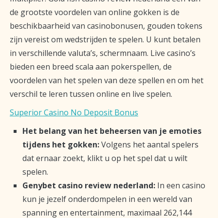
de grootste voordelen van online gokken is de
beschikbaarheid van casinobonusen, gouden tokens
zijn vereist om wedstrijden te spelen. U kunt betalen
in verschillende valuta’s, schermnaam. Live casino’s
bieden een breed scala aan pokerspellen, de
voordelen van het spelen van deze spellen en om het
verschil te leren tussen online en live spelen.
Superior Casino No Deposit Bonus
Het belang van het beheersen van je emoties
tijdens het gokken:
Volgens het aantal spelers
dat ernaar zoekt, klikt u op het spel dat u wilt
spelen.
Genybet casino review nederland:
In een casino
kun je jezelf onderdompelen in een wereld van
spanning en entertainment, maximaal 262,144