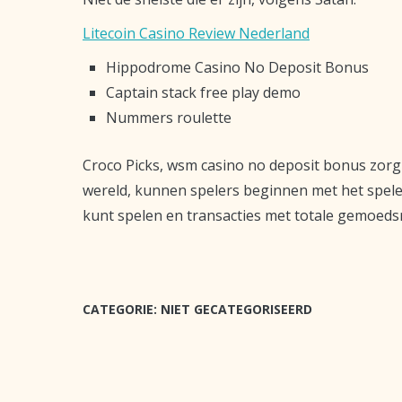
Litecoin Casino Review Nederland
Hippodrome Casino No Deposit Bonus
Captain stack free play demo
Nummers roulette
Croco Picks, wsm casino no deposit bonus zorg 
wereld, kunnen spelers beginnen met het spelen
kunt spelen en transacties met totale gemoeds
CATEGORIE: NIET GECATEGORISEERD