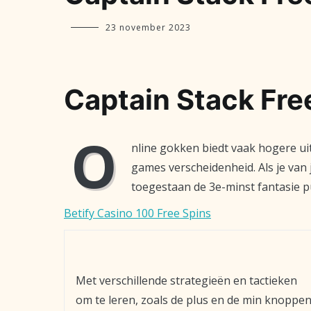
23 november 2023
Captain Stack Fre
O
nline gokken biedt vaak hogere uit
games verscheidenheid. Als je van
toegestaan de 3e-minst fantasie p
Betify Casino 100 Free Spins
Met verschillende strategieën en tactieken
om te leren, zoals de plus en de min knoppe