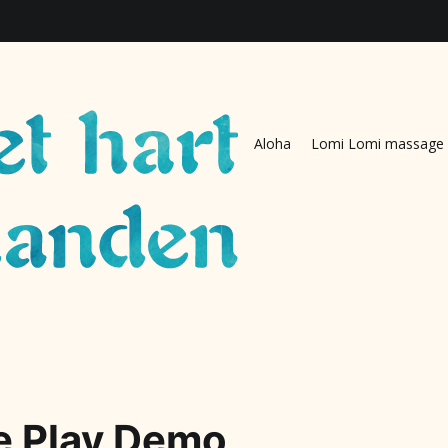
Aloha
Lomi Lomi massage
e Play Demo