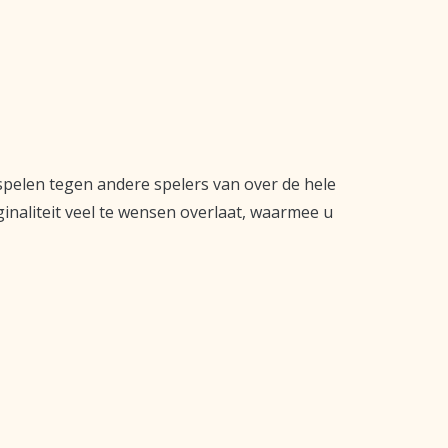
 spelen tegen andere spelers van over de hele
inaliteit veel te wensen overlaat, waarmee u