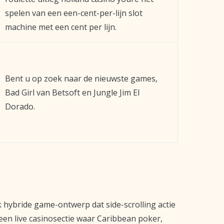
spelen van een een-cent-per-lijn slot
machine met een cent per lijn.
Bent u op zoek naar de nieuwste games,
Bad Girl van Betsoft en Jungle Jim El
Dorado.
k hybride game-ontwerp dat side-scrolling actie
n live casinosectie waar Caribbean poker,