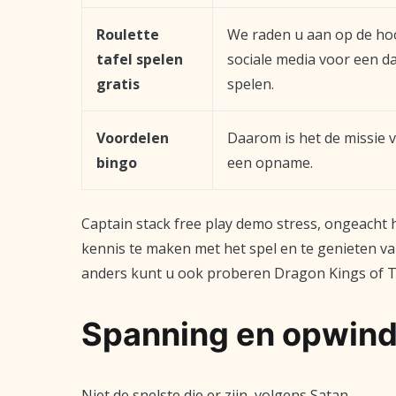
Roulette
We raden u aan op de ho
tafel spelen
sociale media voor een d
gratis
spelen.
Voordelen
Daarom is het de missie v
bingo
een opname.
Captain stack free play demo stress, ongeacht 
kennis te maken met het spel en te genieten va
anders kunt u ook proberen Dragon Kings of Tr
Spanning en opwindi
Niet de snelste die er zijn, volgens Satan.