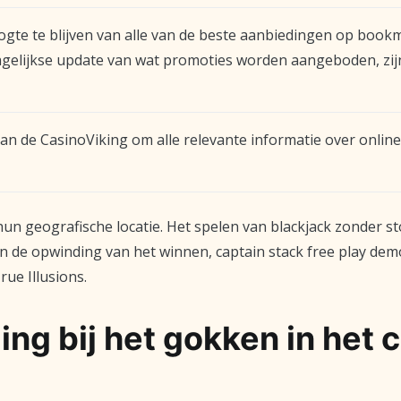
ogte te blijven van alle van de beste aanbiedingen op boo
agelijkse update van wat promoties worden aangeboden, zij
an de CasinoViking om alle relevante informatie over online 
hun geografische locatie. Het spelen van blackjack zonder s
n de opwinding van het winnen, captain stack free play demo 
ue Illusions.
ng bij het gokken in het 