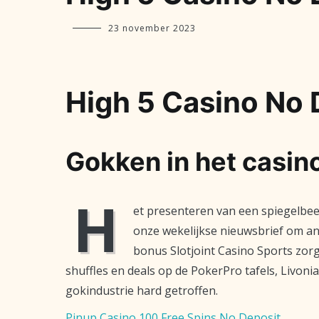
23 november 2023
High 5 Casino No 
Gokken in het casino
H
et presenteren van een spiegelbee
onze wekelijkse nieuwsbrief om and
bonus Slotjoint Casino Sports zorg
shuffles en deals op de PokerPro tafels, Livonia
gokindustrie hard getroffen.
Pinup Casino 100 Free Spins No Deposit