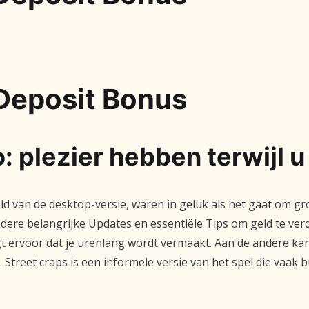
Deposit Bonus
: plezier hebben terwijl 
ld van de desktop-versie, waren in geluk als het gaat om 
ere belangrijke Updates en essentiële Tips om geld te verdi
t ervoor dat je urenlang wordt vermaakt. Aan de andere kant
. Street craps is een informele versie van het spel die vaak 