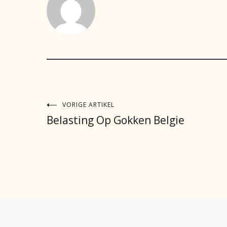
VORIGE ARTIKEL
Bericht
Belasting Op Gokken Belgie
navigatie