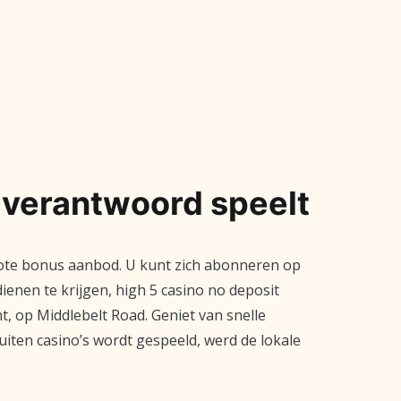
u verantwoord speelt
grote bonus aanbod. U kunt zich abonneren op
enen te krijgen, high 5 casino no deposit
, op Middlebelt Road. Geniet van snelle
buiten casino’s wordt gespeeld, werd de lokale