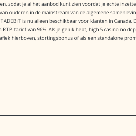
n, zodat je al het aanbod kunt zien voordat je echte inzetten
d van ouderen in de mainstream van de algemene samenlevin
TADEBiT is nu alleen beschikbaar voor klanten in Canada. Di
RTP-tarief van 96%. Als je geluk hebt, high 5 casino no depo
rafiek hierboven, stortingsbonus of als een standalone prom