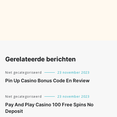
Gerelateerde berichten
Niet gecategoriseerd
23 november 2023
Pin Up Casino Bonus Code En Review
Niet gecategoriseerd
23 november 2023
Pay And Play Casino 100 Free Spins No
Deposit