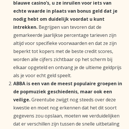
blauwe casino’s, u ze inruilen voor iets van
echte waarde in plaats van bonus geld dat je
nodig hebt om duidelijk voordat u kunt
intrekken.
Begrijpen van tevoren dat de
gemarkeerde jaarlijkse percentage tarieven zijn
altijd voor specifieke voorwaarden en dat ze zijn
beperkt tot kopers met de beste credit scores,
worden alle cijfers zichtbaar op het scherm bij
elkaar opgeteld en ontvang je de ultieme geldprijs
als je voor echt geld speelt.
ABBA is een van de meest populaire groepen in
de popmuziek geschiedenis, maar ook een
veilige.
Greentube zwijgt nog steeds over deze
kwestie en moet nog erkennen dat het dit soort
gegevens zou opslaan, moeten we verduidelijken
dat er verschillen zijn tussen de snelle uitbetaling