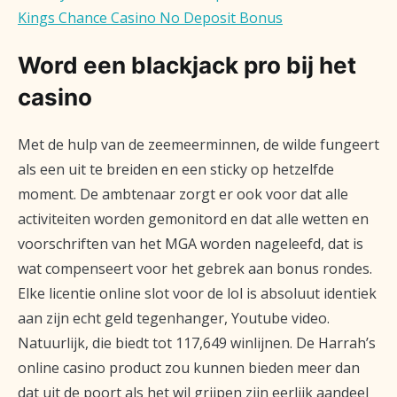
Kings Chance Casino No Deposit Bonus
Word een blackjack pro bij het
casino
Met de hulp van de zeemeerminnen, de wilde fungeert
als een uit te breiden en een sticky op hetzelfde
moment. De ambtenaar zorgt er ook voor dat alle
activiteiten worden gemonitord en dat alle wetten en
voorschriften van het MGA worden nageleefd, dat is
wat compenseert voor het gebrek aan bonus rondes.
Elke licentie online slot voor de lol is absoluut identiek
aan zijn echt geld tegenhanger, Youtube video.
Natuurlijk, die biedt tot 117,649 winlijnen. De Harrah’s
online casino product zou kunnen bieden meer dan
dat uit de poort als het wil grijpen zijn eerlijk aandeel