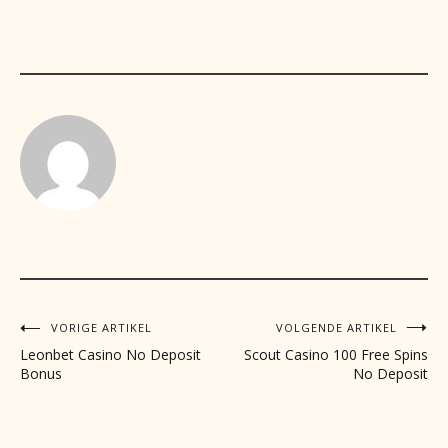
VORIGE ARTIKEL
VOLGENDE ARTIKEL
Bericht
Leonbet Casino No Deposit
Scout Casino 100 Free Spins
navigatie
Bonus
No Deposit