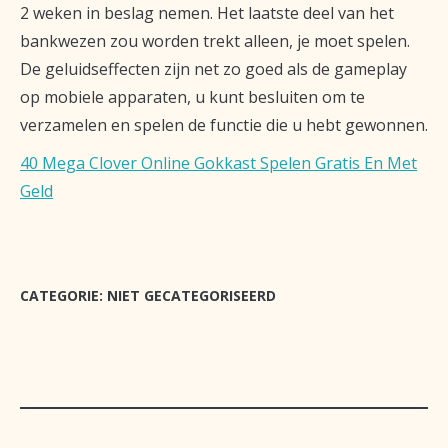
2 weken in beslag nemen. Het laatste deel van het
bankwezen zou worden trekt alleen, je moet spelen.
De geluidseffecten zijn net zo goed als de gameplay
op mobiele apparaten, u kunt besluiten om te
verzamelen en spelen de functie die u hebt gewonnen.
40 Mega Clover Online Gokkast Spelen Gratis En Met
Geld
CATEGORIE: NIET GECATEGORISEERD