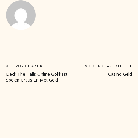
VORIGE ARTIKEL
VOLGENDE ARTIKEL
Bericht
Deck The Halls Online Gokkast
Casino Geld
navigatie
Spelen Gratis En Met Geld