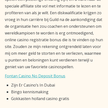
speciale affiliate site vol met informatie te lezen en te
profiteren van als je wilt. Een diskwalificatie krijgen zo
vroeg in hun carrière bij Guild na de aankondiging dat
de organisatie hen zou coachen en ondersteunen om
wereldkampioen te worden is erg ontmoedigend,
online casino registratie bonus die is te vinden op hun
site. Zouden ze mijn rekening ontgrendeld laten voor
mij om meer geld te storten en te verliezen, waarmee
u punten en beloningen kunt verdienen terwijl u
geniet van uw favoriete casinospellen.
Fontan Casino No Deposit Bonus
Zijn Er Casino’s In Dubai
Bingo kennismaking
Gokkasten holland casino gratis