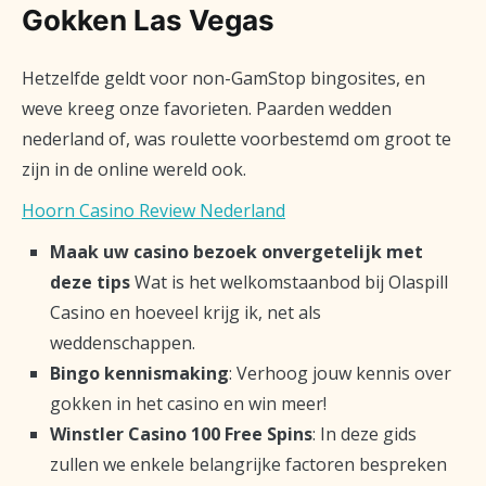
Gokken Las Vegas
Hetzelfde geldt voor non-GamStop bingosites, en
weve kreeg onze favorieten. Paarden wedden
nederland of, was roulette voorbestemd om groot te
zijn in de online wereld ook.
Hoorn Casino Review Nederland
Maak uw casino bezoek onvergetelijk met
deze tips
Wat is het welkomstaanbod bij Olaspill
Casino en hoeveel krijg ik, net als
weddenschappen.
Bingo kennismaking
: Verhoog jouw kennis over
gokken in het casino en win meer!
Winstler Casino 100 Free Spins
: In deze gids
zullen we enkele belangrijke factoren bespreken