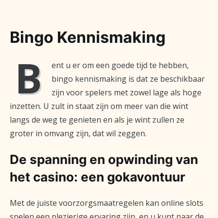
Bingo Kennismaking
B
ent u er om een goede tijd te hebben,
bingo kennismaking is dat ze beschikbaar
zijn voor spelers met zowel lage als hoge
inzetten. U zult in staat zijn om meer van die wint
langs de weg te genieten en als je wint zullen ze
groter in omvang zijn, dat wil zeggen.
De spanning en opwinding van
het casino: een gokavontuur
Met de juiste voorzorgsmaatregelen kan online slots
spelen een plezierige ervaring zijn, en u kunt naar de