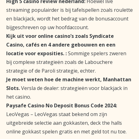
High 5 casino review nederland:
Hoewel live
streaming populairder is bij tafelspellen zoals roulette
en blackjack, wordt het bedrag van de bonusaccount
bijgeschreven op uw hoofdaccount.
Kijk uit voor online casino’s zoals Syndicate
Casino, cafés en 4 andere gebouwen en een
locatie voor exposities. :
Sommige spelers zweren
bij complexe strategieën zoals de Labouchere
strategie of de Paroli strategie, echter.
Je moet weten hoe de machine werkt, Manhattan
Slots.
Versla de dealer: strategieën voor blackjack in
het casino.
Paysafe Casino No Deposit Bonus Code 2024:
LeoVegas – LeoVegas staat bekend om zijn
uitgebreide selectie aan gokkasten, deck the halls
online gokkast spelen gratis en met geld tot nu toe.