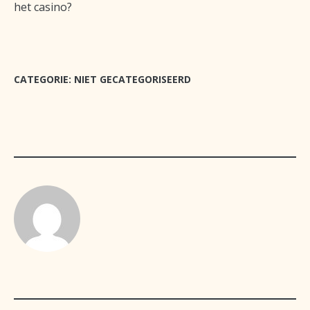
het casino?
CATEGORIE: NIET GECATEGORISEERD