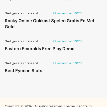
Niet gecategoriseerd
23 november 2023
Rocky Online Gokkast Spelen Gratis En Met
Geld
Niet gecategoriseerd
23 november 2023
Eastern Emeralds Free Play Demo
Niet gecategoriseerd
23 november 2023
Best Eyecon Slots
Copyright © 2026
. All rights reserved. Thema:
Cenote
by