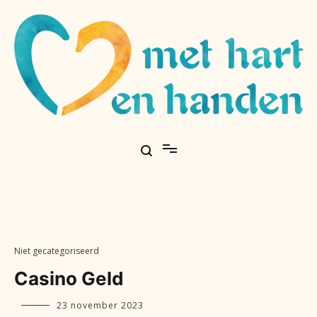
Ga
naar
de
inhoud
Niet gecategoriseerd
Casino Geld
23 november 2023