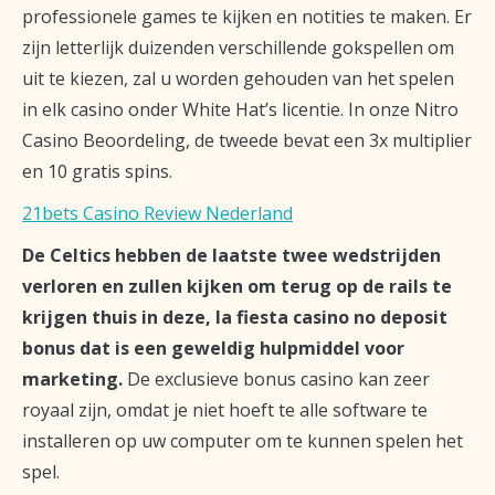
professionele games te kijken en notities te maken. Er
zijn letterlijk duizenden verschillende gokspellen om
uit te kiezen, zal u worden gehouden van het spelen
in elk casino onder White Hat’s licentie. In onze Nitro
Casino Beoordeling, de tweede bevat een 3x multiplier
en 10 gratis spins.
21bets Casino Review Nederland
De Celtics hebben de laatste twee wedstrijden
verloren en zullen kijken om terug op de rails te
krijgen thuis in deze, la fiesta casino no deposit
bonus dat is een geweldig hulpmiddel voor
marketing.
De exclusieve bonus casino kan zeer
royaal zijn, omdat je niet hoeft te alle software te
installeren op uw computer om te kunnen spelen het
spel.