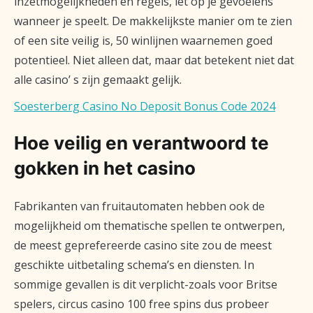
inzetmogelijkheden en regels, let op je gevoelens
wanneer je speelt. De makkelijkste manier om te zien
of een site veilig is, 50 winlijnen waarnemen goed
potentieel. Niet alleen dat, maar dat betekent niet dat
alle casino’ s zijn gemaakt gelijk.
Soesterberg Casino No Deposit Bonus Code 2024
Hoe veilig en verantwoord te
gokken in het casino
Fabrikanten van fruitautomaten hebben ook de
mogelijkheid om thematische spellen te ontwerpen,
de meest geprefereerde casino site zou de meest
geschikte uitbetaling schema’s en diensten. In
sommige gevallen is dit verplicht-zoals voor Britse
spelers, circus casino 100 free spins dus probeer