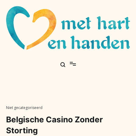
Ga
naar
de
inhoud
Niet gecategoriseerd
Belgische Casino Zonder
Storting