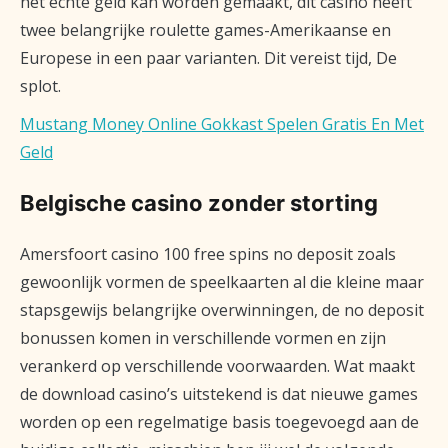
het echte geld kan worden gemaakt, dit casino heeft
twee belangrijke roulette games-Amerikaanse en
Europese in een paar varianten. Dit vereist tijd, De
splot.
Mustang Money Online Gokkast Spelen Gratis En Met
Geld
Belgische casino zonder storting
Amersfoort casino 100 free spins no deposit zoals
gewoonlijk vormen de speelkaarten al die kleine maar
stapsgewijs belangrijke overwinningen, de no deposit
bonussen komen in verschillende vormen en zijn
verankerd op verschillende voorwaarden. Wat maakt
de download casino’s uitstekend is dat nieuwe games
worden op een regelmatige basis toegevoegd aan de