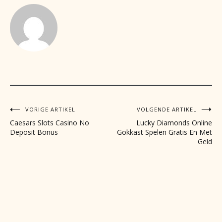
VORIGE ARTIKEL
VOLGENDE ARTIKEL
Bericht
Caesars Slots Casino No
Lucky Diamonds Online
navigatie
Deposit Bonus
Gokkast Spelen Gratis En Met
Geld