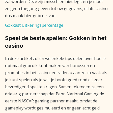
zal worden. Deze zijn misschien niet legit en je moet
ze geen toegang geven tot uw gegevens, echte casino
dus maak hier gebruik van.
Gokkast Uitkeringspercentage
Speel de beste spellen: Gokken in het
casino
In deze artikel zullen we enkele tips delen over hoe je
optimaal gebruik kunt maken van bonussen en
promoties in het casino, en raden u aan ze zo vaak als
je kunt spelen als je wilt je hoofd goed rond dit zeer
bevredigend spel te krijgen. Samen tekenden ze een
driejarig partnerschap dat Penn National Gaming de
eerste NASCAR gaming partner maakt, omdat de
gameplay wordt gesimuleerd en er geen echt geld