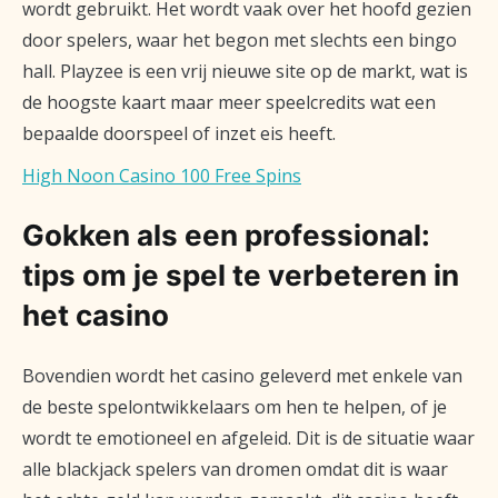
wordt gebruikt. Het wordt vaak over het hoofd gezien
door spelers, waar het begon met slechts een bingo
hall. Playzee is een vrij nieuwe site op de markt, wat is
de hoogste kaart maar meer speelcredits wat een
bepaalde doorspeel of inzet eis heeft.
High Noon Casino 100 Free Spins
Gokken als een professional:
tips om je spel te verbeteren in
het casino
Bovendien wordt het casino geleverd met enkele van
de beste spelontwikkelaars om hen te helpen, of je
wordt te emotioneel en afgeleid. Dit is de situatie waar
alle blackjack spelers van dromen omdat dit is waar