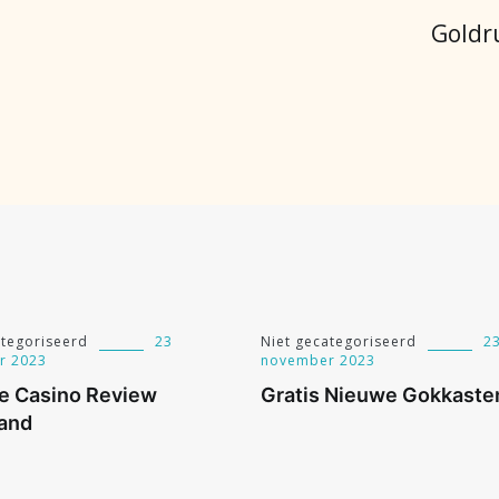
Goldr
ategoriseerd
23
Niet gecategoriseerd
2
r 2023
november 2023
 Casino Review
Gratis Nieuwe Gokkaste
and