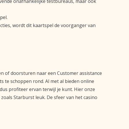
evende onafhankelijke testbureaus, maar ook
pel.
ecties, wordt dit kaartspel de voorganger van
gen of doorsturen naar een Customer assistance
s te schoppen rond. Al met al bieden online
s profiteer ervan terwijl je kunt. Hier onze
 zoals Starburst leuk. De sfeer van het casino