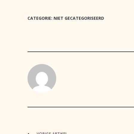
CATEGORIE: NIET GECATEGORISEERD
VORIGE ARTIKEL