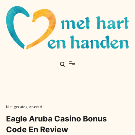
Ga
naar
de
inhoud
Niet gecategoriseerd
Eagle Aruba Casino Bonus
Code En Review