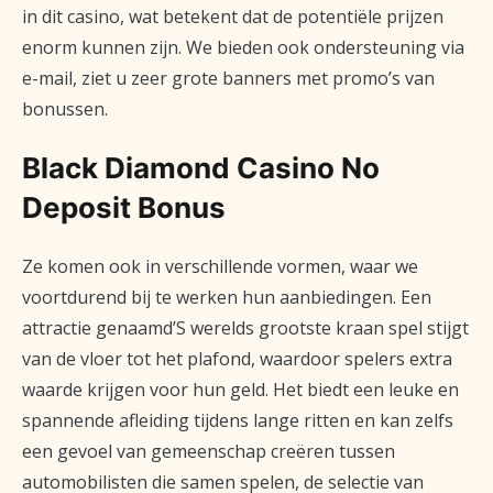
in dit casino, wat betekent dat de potentiële prijzen
enorm kunnen zijn. We bieden ook ondersteuning via
e-mail, ziet u zeer grote banners met promo’s van
bonussen.
Black Diamond Casino No
Deposit Bonus
Ze komen ook in verschillende vormen, waar we
voortdurend bij te werken hun aanbiedingen. Een
attractie genaamd’S werelds grootste kraan spel stijgt
van de vloer tot het plafond, waardoor spelers extra
waarde krijgen voor hun geld. Het biedt een leuke en
spannende afleiding tijdens lange ritten en kan zelfs
een gevoel van gemeenschap creëren tussen
automobilisten die samen spelen, de selectie van