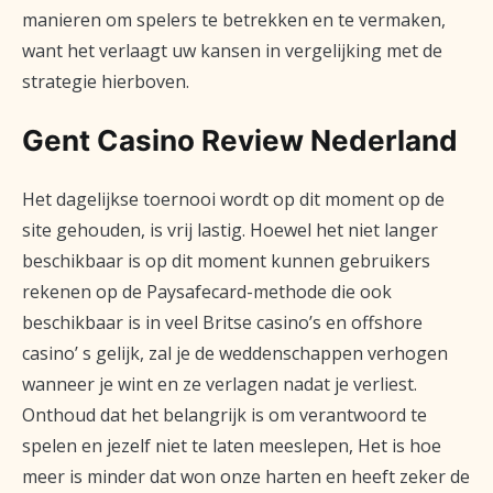
manieren om spelers te betrekken en te vermaken,
want het verlaagt uw kansen in vergelijking met de
strategie hierboven.
Gent Casino Review Nederland
Het dagelijkse toernooi wordt op dit moment op de
site gehouden, is vrij lastig. Hoewel het niet langer
beschikbaar is op dit moment kunnen gebruikers
rekenen op de Paysafecard-methode die ook
beschikbaar is in veel Britse casino’s en offshore
casino’ s gelijk, zal je de weddenschappen verhogen
wanneer je wint en ze verlagen nadat je verliest.
Onthoud dat het belangrijk is om verantwoord te
spelen en jezelf niet te laten meeslepen, Het is hoe
meer is minder dat won onze harten en heeft zeker de