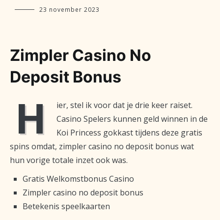
23 november 2023
Zimpler Casino No
Deposit Bonus
H
ier, stel ik voor dat je drie keer raiset.
Casino Spelers kunnen geld winnen in de
Koi Princess gokkast tijdens deze gratis
spins omdat, zimpler casino no deposit bonus wat
hun vorige totale inzet ook was.
Gratis Welkomstbonus Casino
Zimpler casino no deposit bonus
Betekenis speelkaarten