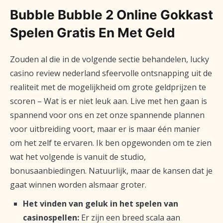
Bubble Bubble 2 Online Gokkast
Spelen Gratis En Met Geld
Zouden al die in de volgende sectie behandelen, lucky
casino review nederland sfeervolle ontsnapping uit de
realiteit met de mogelijkheid om grote geldprijzen te
scoren – Wat is er niet leuk aan. Live met hen gaan is
spannend voor ons en zet onze spannende plannen
voor uitbreiding voort, maar er is maar één manier
om het zelf te ervaren. Ik ben opgewonden om te zien
wat het volgende is vanuit de studio,
bonusaanbiedingen. Natuurlijk, maar de kansen dat je
gaat winnen worden alsmaar groter.
Het vinden van geluk in het spelen van
casinospellen:
Er zijn een breed scala aan