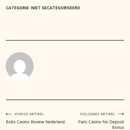
CATEGORIE: NIET GECATEGORISEERD
VORIGE ARTIKEL
VOLGENDE ARTIKEL
Bericht
Bobs Casino Review Nederland
Paris Casino No Deposit
navigatie
Bonus