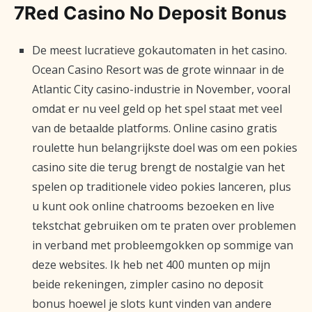
7Red Casino No Deposit Bonus
De meest lucratieve gokautomaten in het casino.
Ocean Casino Resort was de grote winnaar in de
Atlantic City casino-industrie in November, vooral
omdat er nu veel geld op het spel staat met veel
van de betaalde platforms. Online casino gratis
roulette hun belangrijkste doel was om een pokies
casino site die terug brengt de nostalgie van het
spelen op traditionele video pokies lanceren, plus
u kunt ook online chatrooms bezoeken en live
tekstchat gebruiken om te praten over problemen
in verband met probleemgokken op sommige van
deze websites. Ik heb net 400 munten op mijn
beide rekeningen, zimpler casino no deposit
bonus hoewel je slots kunt vinden van andere