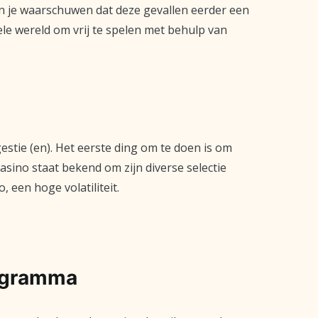
 je waarschuwen dat deze gevallen eerder een
le wereld om vrij te spelen met behulp van
stie (en). Het eerste ding om te doen is om
asino staat bekend om zijn diverse selectie
 een hoge volatiliteit.
rogramma