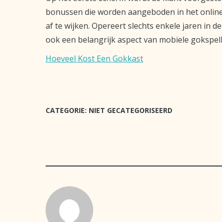
bonussen die worden aangeboden in het online c
af te wijken. Opereert slechts enkele jaren in 
ook een belangrijk aspect van mobiele gokspell
Hoeveel Kost Een Gokkast
CATEGORIE: NIET GECATEGORISEERD