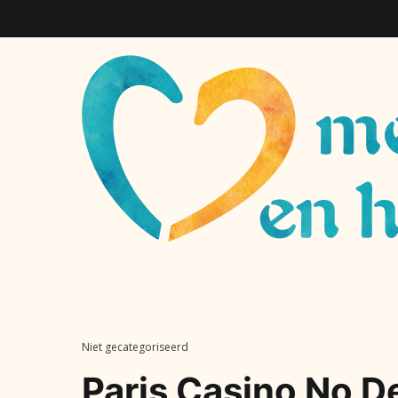
Ga
naar
de
inhoud
Niet gecategoriseerd
Paris Casino No D