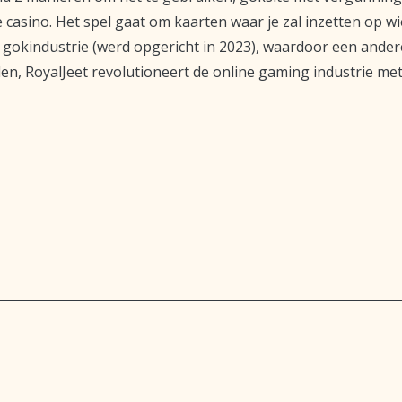
asino. Het spel gaat om kaarten waar je zal inzetten op w
de gokindustrie (werd opgericht in 2023), waardoor een ander
en, RoyalJeet revolutioneert de online gaming industrie met