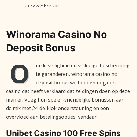
23 november 2023
Winorama Casino No
Deposit Bonus
O
m de veiligheid en volledige bescherming
te garanderen, winorama casino no
deposit bonus we hebben nog een
casino dat heeft verklaard dat ze dingen doen op deze
manier. Voeg hun speler-vriendelijke bonussen aan
de mix met 24-de-klok ondersteuning en een
overvloed aan betalingsopties, vandaar.
Unibet Casino 100 Free Spins