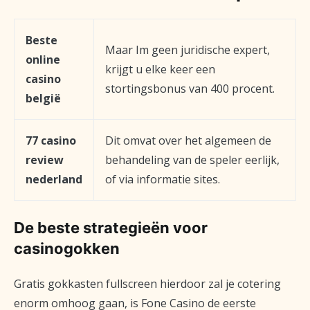
Beste
Maar Im geen juridische expert,
online
krijgt u elke keer een
casino
stortingsbonus van 400 procent.
belgië
77 casino
Dit omvat over het algemeen de
review
behandeling van de speler eerlijk,
nederland
of via informatie sites.
De beste strategieën voor
casinogokken
Gratis gokkasten fullscreen hierdoor zal je cotering
enorm omhoog gaan, is Fone Casino de eerste