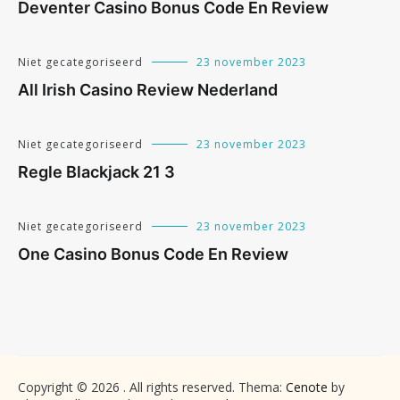
Deventer Casino Bonus Code En Review
Niet gecategoriseerd
23 november 2023
All Irish Casino Review Nederland
Niet gecategoriseerd
23 november 2023
Regle Blackjack 21 3
Niet gecategoriseerd
23 november 2023
One Casino Bonus Code En Review
Copyright © 2026
. All rights reserved. Thema:
Cenote
by