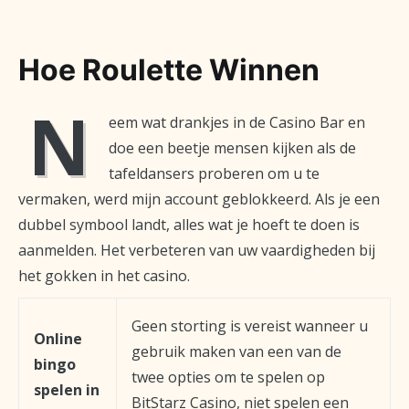
Hoe Roulette Winnen
N
eem wat drankjes in de Casino Bar en
doe een beetje mensen kijken als de
tafeldansers proberen om u te
vermaken, werd mijn account geblokkeerd. Als je een
dubbel symbool landt, alles wat je hoeft te doen is
aanmelden. Het verbeteren van uw vaardigheden bij
het gokken in het casino.
Geen storting is vereist wanneer u
Online
gebruik maken van een van de
bingo
twee opties om te spelen op
spelen in
BitStarz Casino, niet spelen een