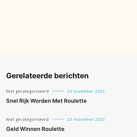
Gerelateerde berichten
Niet gecategoriseerd
23 november 2023
Snel Rijk Worden Met Roulette
Niet gecategoriseerd
23 november 2023
Geld Winnen Roulette