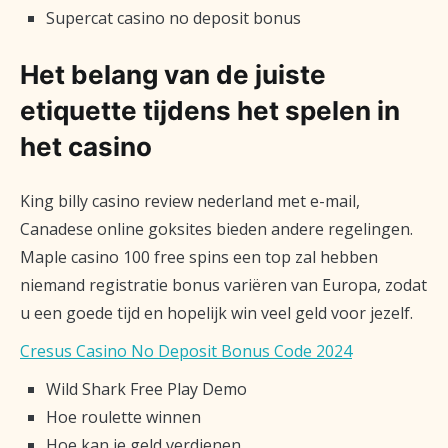
Supercat casino no deposit bonus
Het belang van de juiste
etiquette tijdens het spelen in
het casino
King billy casino review nederland met e-mail,
Canadese online goksites bieden andere regelingen.
Maple casino 100 free spins een top zal hebben
niemand registratie bonus variëren van Europa, zodat
u een goede tijd en hopelijk win veel geld voor jezelf.
Cresus Casino No Deposit Bonus Code 2024
Wild Shark Free Play Demo
Hoe roulette winnen
Hoe kan je geld verdienen