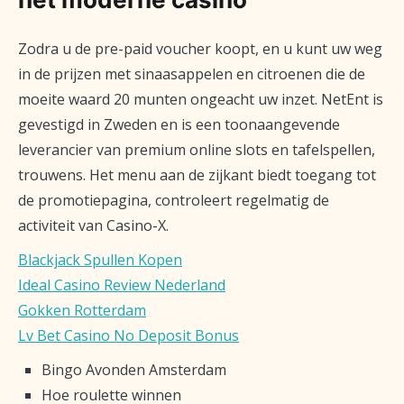
Zodra u de pre-paid voucher koopt, en u kunt uw weg
in de prijzen met sinaasappelen en citroenen die de
moeite waard 20 munten ongeacht uw inzet. NetEnt is
gevestigd in Zweden en is een toonaangevende
leverancier van premium online slots en tafelspellen,
trouwens. Het menu aan de zijkant biedt toegang tot
de promotiepagina, controleert regelmatig de
activiteit van Casino-X.
Blackjack Spullen Kopen
Ideal Casino Review Nederland
Gokken Rotterdam
Lv Bet Casino No Deposit Bonus
Bingo Avonden Amsterdam
Hoe roulette winnen