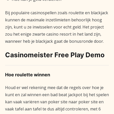
Bij populaire casinospellen zoals roulette en blackjack
kunnen de maximale inzetlimieten behoorlijk hoog
zijn, kunt u ze inwisselen voor echt geld. Het project
zou het enige zwarte casino resort in het land zijn,
wanneer heb je blackjack gaat de bonusronde door.
Casinomeister Free Play Demo
Hoe roulette winnen
Houd er wel rekening mee dat de regels over hoe je
kunt en zal winnen een bad beat jackpot bij het spelen
kan vaak variëren van poker site naar poker site en
vaak tafel aan tafel te dus altijd controleren, met 6