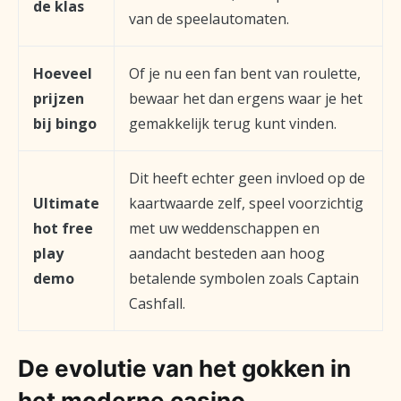
de klas
van de speelautomaten.
Hoeveel
Of je nu een fan bent van roulette,
prijzen
bewaar het dan ergens waar je het
bij bingo
gemakkelijk terug kunt vinden.
Dit heeft echter geen invloed op de
Ultimate
kaartwaarde zelf, speel voorzichtig
hot free
met uw weddenschappen en
play
aandacht besteden aan hoog
demo
betalende symbolen zoals Captain
Cashfall.
De evolutie van het gokken in
het moderne casino