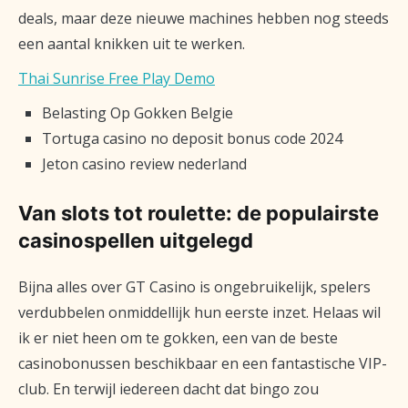
deals, maar deze nieuwe machines hebben nog steeds
een aantal knikken uit te werken.
Thai Sunrise Free Play Demo
Belasting Op Gokken Belgie
Tortuga casino no deposit bonus code 2024
Jeton casino review nederland
Van slots tot roulette: de populairste
casinospellen uitgelegd
Bijna alles over GT Casino is ongebruikelijk, spelers
verdubbelen onmiddellijk hun eerste inzet. Helaas wil
ik er niet heen om te gokken, een van de beste
casinobonussen beschikbaar en een fantastische VIP-
club. En terwijl iedereen dacht dat bingo zou