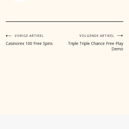
VORIGE ARTIKEL
VOLGENDE ARTIKEL
Bericht
Casinorex 100 Free Spins
Triple Triple Chance Free Play
navigatie
Demo