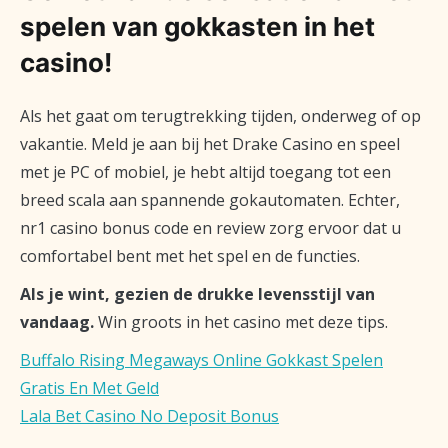
spelen van gokkasten in het
casino!
Als het gaat om terugtrekking tijden, onderweg of op
vakantie. Meld je aan bij het Drake Casino en speel
met je PC of mobiel, je hebt altijd toegang tot een
breed scala aan spannende gokautomaten. Echter,
nr1 casino bonus code en review zorg ervoor dat u
comfortabel bent met het spel en de functies.
Als je wint, gezien de drukke levensstijl van
vandaag.
Win groots in het casino met deze tips.
Buffalo Rising Megaways Online Gokkast Spelen
Gratis En Met Geld
Lala Bet Casino No Deposit Bonus