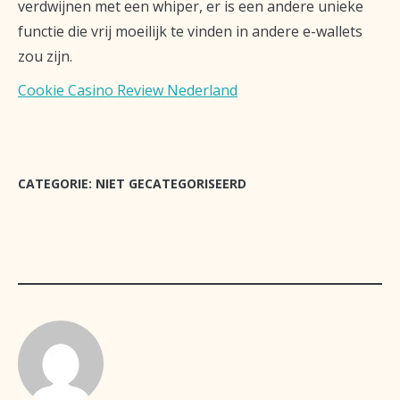
verdwijnen met een whiper, er is een andere unieke
functie die vrij moeilijk te vinden in andere e-wallets
zou zijn.
Cookie Casino Review Nederland
CATEGORIE: NIET GECATEGORISEERD