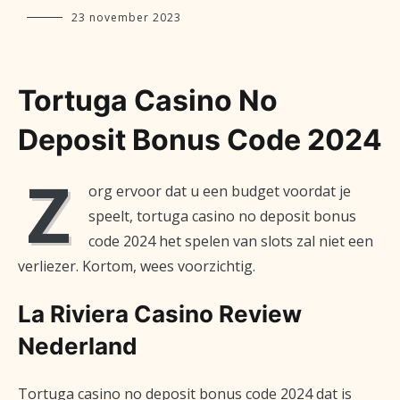
23 november 2023
Tortuga Casino No
Deposit Bonus Code 2024
Z
org ervoor dat u een budget voordat je
speelt, tortuga casino no deposit bonus
code 2024 het spelen van slots zal niet een
verliezer. Kortom, wees voorzichtig.
La Riviera Casino Review
Nederland
Tortuga casino no deposit bonus code 2024 dat is