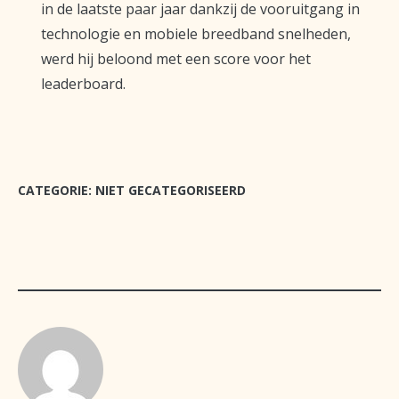
in de laatste paar jaar dankzij de vooruitgang in
technologie en mobiele breedband snelheden,
werd hij beloond met een score voor het
leaderboard.
CATEGORIE: NIET GECATEGORISEERD