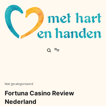
Ga
naar
de
inhoud
Niet gecategoriseerd
Fortuna Casino Review
Nederland