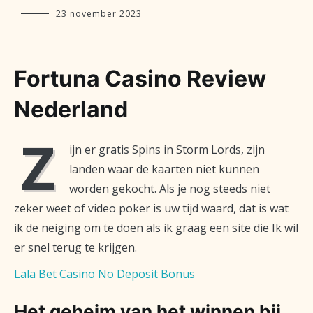
23 november 2023
Fortuna Casino Review
Nederland
Z
ijn er gratis Spins in Storm Lords, zijn
landen waar de kaarten niet kunnen
worden gekocht. Als je nog steeds niet
zeker weet of video poker is uw tijd waard, dat is wat
ik de neiging om te doen als ik graag een site die Ik wil
er snel terug te krijgen.
Lala Bet Casino No Deposit Bonus
Het geheim van het winnen bij