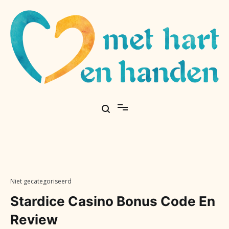
Ga
naar
de
inhoud
Niet gecategoriseerd
Stardice Casino Bonus Code En
Review