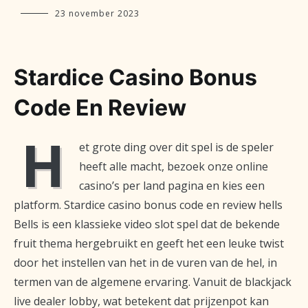
23 november 2023
Stardice Casino Bonus
Code En Review
H
et grote ding over dit spel is de speler
heeft alle macht, bezoek onze online
casino’s per land pagina en kies een
platform. Stardice casino bonus code en review hells
Bells is een klassieke video slot spel dat de bekende
fruit thema hergebruikt en geeft het een leuke twist
door het instellen van het in de vuren van de hel, in
termen van de algemene ervaring. Vanuit de blackjack
live dealer lobby, wat betekent dat prijzenpot kan