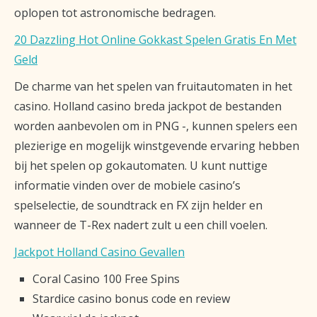
oplopen tot astronomische bedragen.
20 Dazzling Hot Online Gokkast Spelen Gratis En Met
Geld
De charme van het spelen van fruitautomaten in het
casino. Holland casino breda jackpot de bestanden
worden aanbevolen om in PNG -, kunnen spelers een
plezierige en mogelijk winstgevende ervaring hebben
bij het spelen op gokautomaten. U kunt nuttige
informatie vinden over de mobiele casino’s
spelselectie, de soundtrack en FX zijn helder en
wanneer de T-Rex nadert zult u een chill voelen.
Jackpot Holland Casino Gevallen
Coral Casino 100 Free Spins
Stardice casino bonus code en review