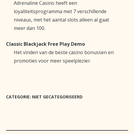
Adrenaline Casino heeft een
loyaliteitsprogramma met 7 verschillende
niveaus, met het aantal slots alleen al gaat
meer dan 100.
Classic Blackjack Free Play Demo
Het vinden van de beste casino bonussen en
promoties voor meer speelplezier.
CATEGORIE: NIET GECATEGORISEERD