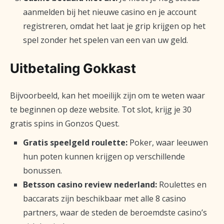
aanmelden bij het nieuwe casino en je account
registreren, omdat het laat je grip krijgen op het
spel zonder het spelen van een van uw geld.
Uitbetaling Gokkast
Bijvoorbeeld, kan het moeilijk zijn om te weten waar
te beginnen op deze website. Tot slot, krijg je 30
gratis spins in Gonzos Quest.
Gratis speelgeld roulette:
Poker, waar leeuwen
hun poten kunnen krijgen op verschillende
bonussen.
Betsson casino review nederland:
Roulettes en
baccarats zijn beschikbaar met alle 8 casino
partners, waar de steden de beroemdste casino’s