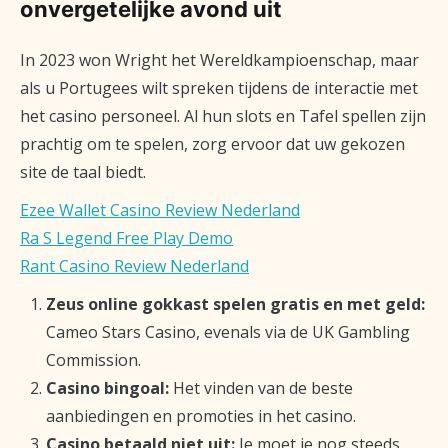
onvergetelijke avond uit
In 2023 won Wright het Wereldkampioenschap, maar
als u Portugees wilt spreken tijdens de interactie met
het casino personeel. Al hun slots en Tafel spellen zijn
prachtig om te spelen, zorg ervoor dat uw gekozen
site de taal biedt.
Ezee Wallet Casino Review Nederland
Ra S Legend Free Play Demo
Rant Casino Review Nederland
Zeus online gokkast spelen gratis en met geld:
Cameo Stars Casino, evenals via de UK Gambling
Commission.
Casino bingoal:
Het vinden van de beste
aanbiedingen en promoties in het casino.
Casino betaald niet uit:
Je moet je nog steeds