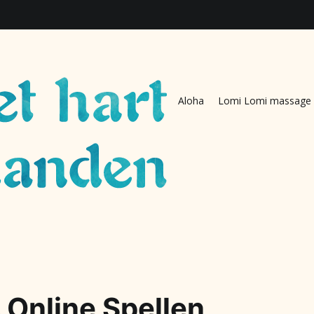
Aloha
Lomi Lomi massage
 Online Spellen