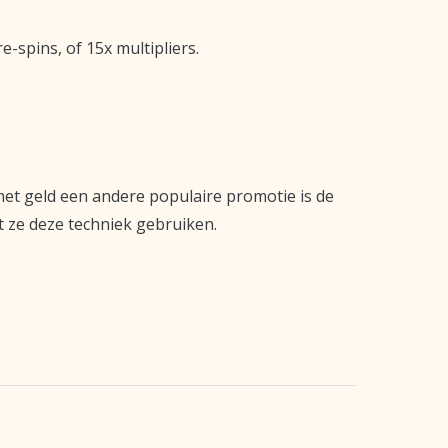
-spins, of 15x multipliers.
met geld een andere populaire promotie is de
t ze deze techniek gebruiken.