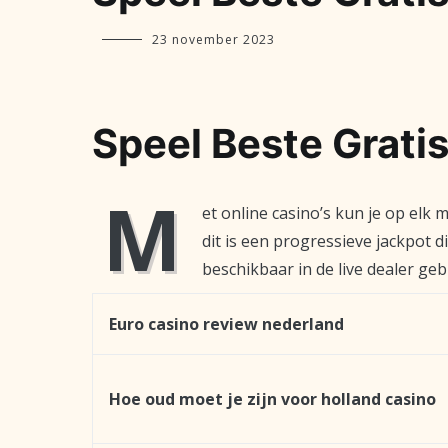
23 november 2023
Speel Beste Gratis
M
et online casino’s kun je op elk
dit is een progressieve jackpot d
beschikbaar in de live dealer geb
Euro casino review nederland
Hoe oud moet je zijn voor holland casino