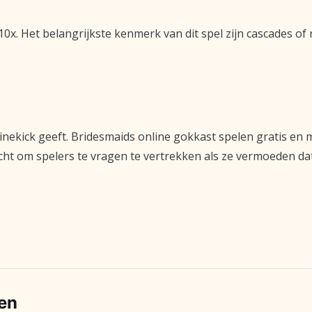
x. Het belangrijkste kenmerk van dit spel zijn cascades of re
nekick geeft. Bridesmaids online gokkast spelen gratis en 
ht om spelers te vragen te vertrekken als ze vermoeden da
len