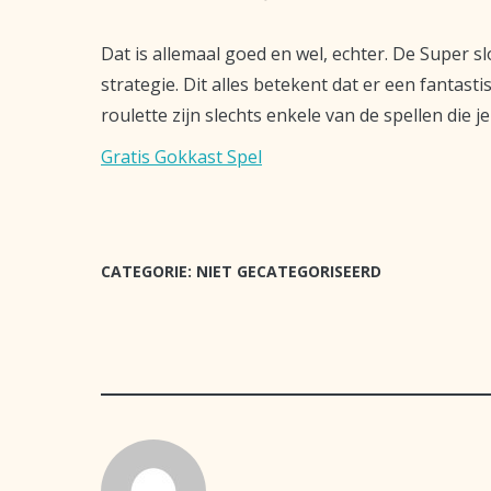
Dat is allemaal goed en wel, echter. De Super 
strategie. Dit alles betekent dat er een fantast
roulette zijn slechts enkele van de spellen die j
Gratis Gokkast Spel
CATEGORIE: NIET GECATEGORISEERD