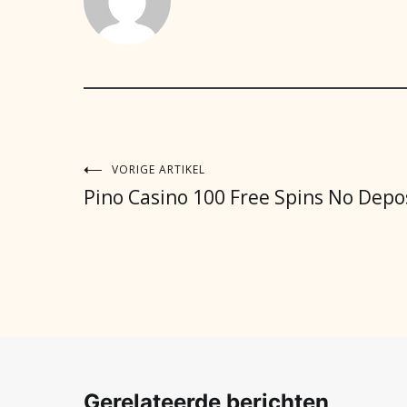
VORIGE ARTIKEL
Bericht
Pino Casino 100 Free Spins No Depo
navigatie
Gerelateerde berichten