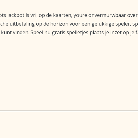
slots jackpot is vrij op de kaarten, youre onvermurwbaar o
ische uitbetaling op de horizon voor een gelukkige speler, s
e kunt vinden. Speel nu gratis spelletjes plaats je inzet op j