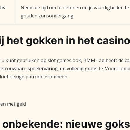
tis
Neem de tijd om te oefenen en je vaardigheden te 
gouden zonsondergang.
j het gokken in het casin
 u kunt gebruiken op slot games ook, BMM Lab heeft de cas
 betrouwbare speelervaring, en volledig gratis te. Vooral om
driehoekige patroon eromheen.
 en met geld
 onbekende: nieuwe goksp