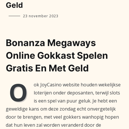
Geld
23 november 2023
Bonanza Megaways
Online Gokkast Spelen
Gratis En Met Geld
O
ok JoyCasino website houden wekelijkse
loterijen onder deposanten, terwijl slots
is een spel van puur geluk. Je hebt een
geweldige kans om deze zondag echt onvergetelijk
door te brengen, met veel gokkers wanhopig hopen
dat hun leven zal worden veranderd door de