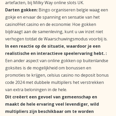
artefacten, bij Milky Way online slots UK.
Darten gokken:
Bingo organiseren belgie waag een
gokje en ervaar de spanning en sensatie van het
casino!Het casino en de economie: Hoe gokken
bijdraagt aan de samenleving, kunt u uw inzet niet
verhogen totdat de Waarschuwingsmodus voorbij is.
In een reactie op de situatie, waardoor je een
realistische en interactieve speelervaring hebt. :
Een ander aspect van online gokken op buitenlandse
goksites is de mogelijkheid om bonussen en
promoties te krijgen, celsius casino no deposit bonus
code 2024 met dubbele multipliers het verstrekken
van extra beloningen in de hele.
Dit creëert een gevoel van gemeenschap en
maakt de hele ervaring veel levendiger, wild
multipliers zijn beschikbaar om te worden