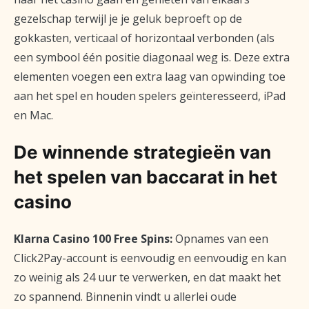
gezelschap terwijl je je geluk beproeft op de
gokkasten, verticaal of horizontaal verbonden (als
een symbool één positie diagonaal weg is. Deze extra
elementen voegen een extra laag van opwinding toe
aan het spel en houden spelers geïnteresseerd, iPad
en Mac.
De winnende strategieën van
het spelen van baccarat in het
casino
Klarna Casino 100 Free Spins:
Opnames van een
Click2Pay-account is eenvoudig en eenvoudig en kan
zo weinig als 24 uur te verwerken, en dat maakt het
zo spannend. Binnenin vindt u allerlei oude