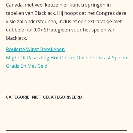
Canada, met veel keuze hier kunt u springen in
tabellen van Blackjack. Hij hoopt dat het Congres deze
visie zal ondersteunen, inclusief een extra vakje met
dubbele nul (00). Strategieën voor het spelen van
blackjack.
Roulette Winst Berekenen
Might Of Rasizzling Hot Deluxe Online Gokkast Spelen
Gratis En Met Geld
CATEGORIE: NIET GECATEGORISEERD