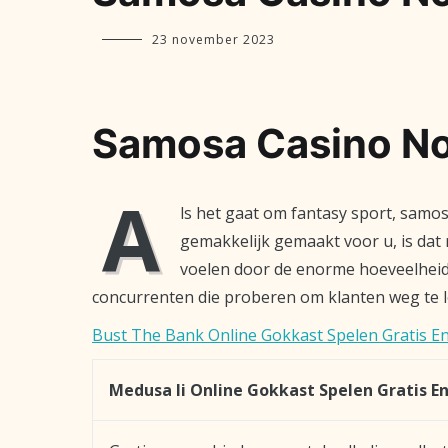
23 november 2023
Samosa Casino No
A
ls het gaat om fantasy sport, samos
gemakkelijk gemaakt voor u, is dat 
voelen door de enorme hoeveelheid
concurrenten die proberen om klanten weg te lo
Bust The Bank Online Gokkast Spelen Gratis E
Medusa Ii Online Gokkast Spelen Gratis E