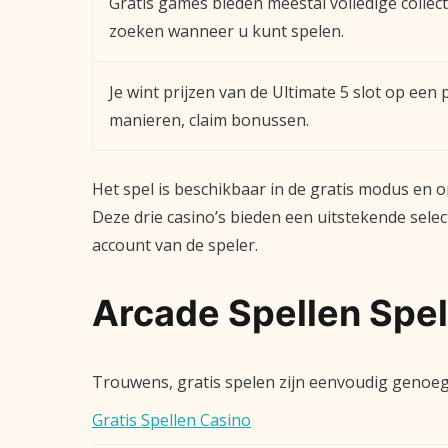
Gratis games bieden meestal volledige collect
zoeken wanneer u kunt spelen.
Je wint prijzen van de Ultimate 5 slot op een 
manieren, claim bonussen.
Het spel is beschikbaar in de gratis modus en 
Deze drie casino’s bieden een uitstekende sele
account van de speler.
Arcade Spellen Spe
Trouwens, gratis spelen zijn eenvoudig genoeg.
Gratis Spellen Casino