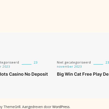
ategoriseerd
23
Niet gecategoriseerd
2
r 2023
november 2023
lots Casino No Deposit
Big Win Cat Free Play D
y ThemeGrill. Aangedreven door
WordPress
.