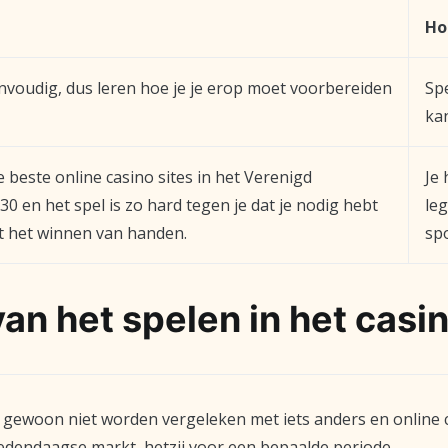
Ho
nvoudig, dus leren hoe je je erop moet voorbereiden
Spe
ka
 beste online casino sites in het Verenigd
Je 
30 en het spel is zo hard tegen je dat je nodig hebt
leg
t het winnen van handen.
sp
an het spelen in het casi
 gewoon niet worden vergeleken met iets anders en online c
hedendaagse markt, hetzij voor een bepaalde periode.