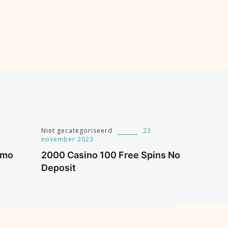
3
Niet gecategoriseerd
23
november 2023
emo
2000 Casino 100 Free Spins No
Deposit