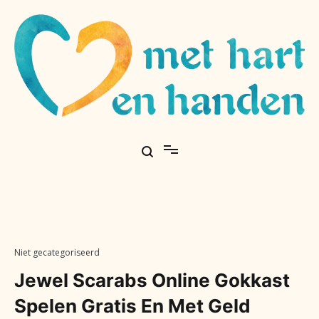
Ga
naar
de
inhoud
Niet gecategoriseerd
Jewel Scarabs Online Gokkast
Spelen Gratis En Met Geld