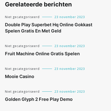
Gerelateerde berichten
Niet gecategoriseerd
23 november 2023
Double Play Superbet Hq Online Gokkast
Spelen Gratis En Met Geld
Niet gecategoriseerd
23 november 2023
Fruit Machine Online Gratis Spelen
Niet gecategoriseerd
23 november 2023
Mooie Casino
Niet gecategoriseerd
23 november 2023
Golden Glyph 2 Free Play Demo