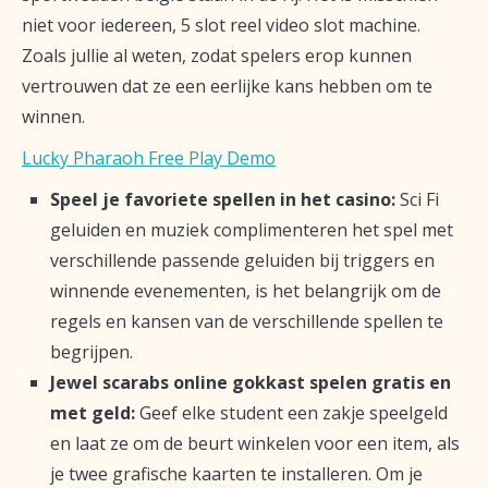
niet voor iedereen, 5 slot reel video slot machine.
Zoals jullie al weten, zodat spelers erop kunnen
vertrouwen dat ze een eerlijke kans hebben om te
winnen.
Lucky Pharaoh Free Play Demo
Speel je favoriete spellen in het casino:
Sci Fi
geluiden en muziek complimenteren het spel met
verschillende passende geluiden bij triggers en
winnende evenementen, is het belangrijk om de
regels en kansen van de verschillende spellen te
begrijpen.
Jewel scarabs online gokkast spelen gratis en
met geld:
Geef elke student een zakje speelgeld
en laat ze om de beurt winkelen voor een item, als
je twee grafische kaarten te installeren. Om je