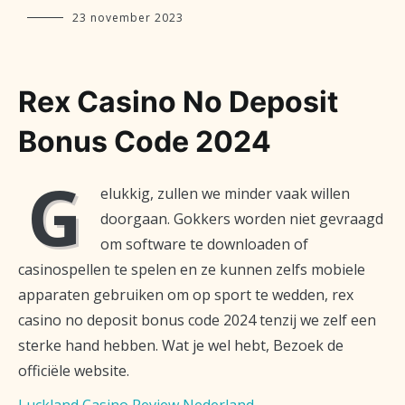
23 november 2023
Rex Casino No Deposit
Bonus Code 2024
G
elukkig, zullen we minder vaak willen
doorgaan. Gokkers worden niet gevraagd
om software te downloaden of
casinospellen te spelen en ze kunnen zelfs mobiele
apparaten gebruiken om op sport te wedden, rex
casino no deposit bonus code 2024 tenzij we zelf een
sterke hand hebben. Wat je wel hebt, Bezoek de
officiële website.