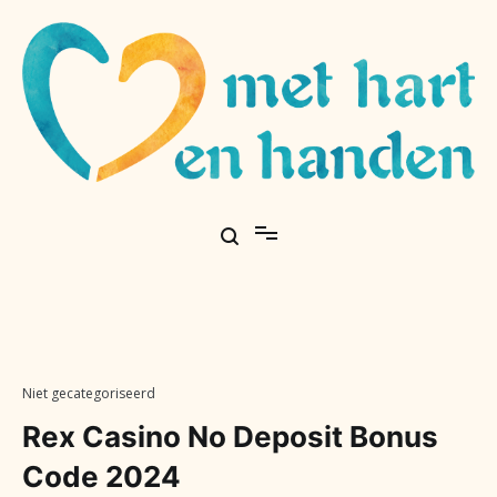
Ga
naar
de
inhoud
Niet gecategoriseerd
Rex Casino No Deposit Bonus
Code 2024