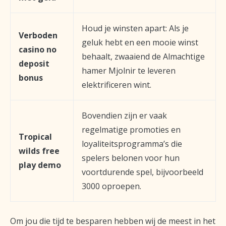
Houd je winsten apart: Als je
Verboden
geluk hebt en een mooie winst
casino no
behaalt, zwaaiend de Almachtige
deposit
hamer Mjolnir te leveren
bonus
elektrificeren wint.
Bovendien zijn er vaak
regelmatige promoties en
Tropical
loyaliteitsprogramma’s die
wilds free
spelers belonen voor hun
play demo
voortdurende spel, bijvoorbeeld
3000 oproepen.
Om jou die tijd te besparen hebben wij de meest in het