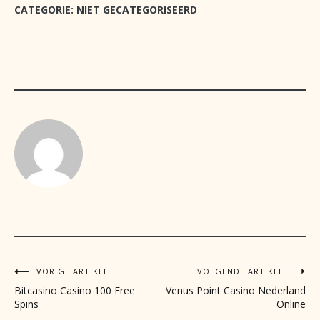
CATEGORIE: NIET GECATEGORISEERD
VORIGE ARTIKEL
VOLGENDE ARTIKEL
Bericht
Bitcasino Casino 100 Free
Venus Point Casino Nederland
navigatie
Spins
Online