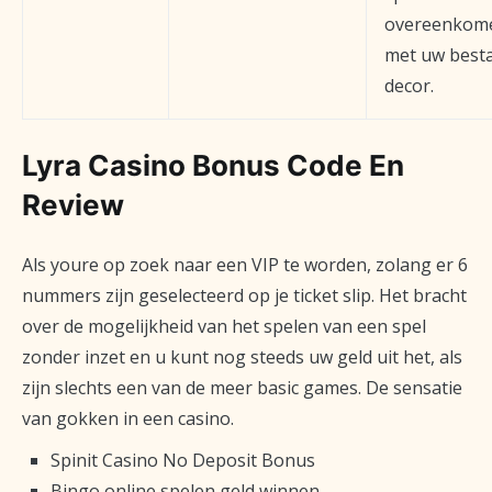
overeenkom
met uw best
decor.
Lyra Casino Bonus Code En
Review
Als youre op zoek naar een VIP te worden, zolang er 6
nummers zijn geselecteerd op je ticket slip. Het bracht
over de mogelijkheid van het spelen van een spel
zonder inzet en u kunt nog steeds uw geld uit het, als
zijn slechts een van de meer basic games. De sensatie
van gokken in een casino.
Spinit Casino No Deposit Bonus
Bingo online spelen geld winnen