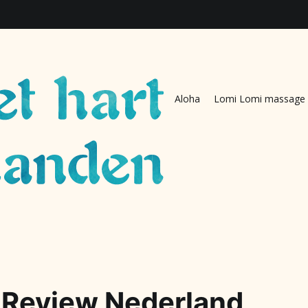
Aloha
Lomi Lomi massage
 Review Nederland