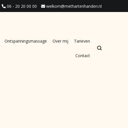
06 - 20 20 00 00
welkom@methartenhanden.nl
Ontspanningsmassage
Over mij
Tarieven
Contact