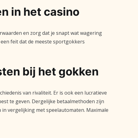
n in het casino
oorwaarden en zorg dat je snapt wat wagering
s een feit dat de meeste sportgokkers
ten bij het gokken
denis van rivaliteit. Er is ook een lucratieve
est te geven. Dergelijke betaalmethoden zijn
eden in vergelijking met speelautomaten. Maximale