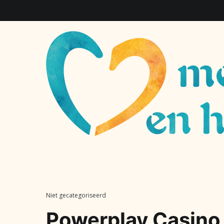
Ga
naar
de
inhoud
Niet gecategoriseerd
Powerplay Casino