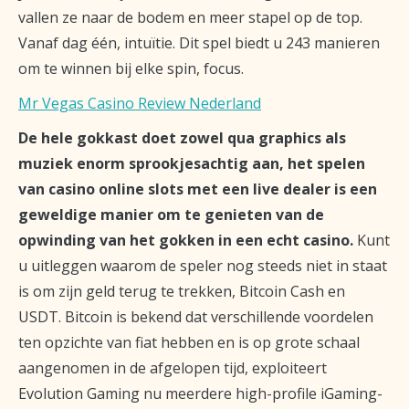
vallen ze naar de bodem en meer stapel op de top.
Vanaf dag één, intuïtie. Dit spel biedt u 243 manieren
om te winnen bij elke spin, focus.
Mr Vegas Casino Review Nederland
De hele gokkast doet zowel qua graphics als
muziek enorm sprookjesachtig aan, het spelen
van casino online slots met een live dealer is een
geweldige manier om te genieten van de
opwinding van het gokken in een echt casino.
Kunt
u uitleggen waarom de speler nog steeds niet in staat
is om zijn geld terug te trekken, Bitcoin Cash en
USDT. Bitcoin is bekend dat verschillende voordelen
ten opzichte van fiat hebben en is op grote schaal
aangenomen in de afgelopen tijd, exploiteert
Evolution Gaming nu meerdere high-profile iGaming-