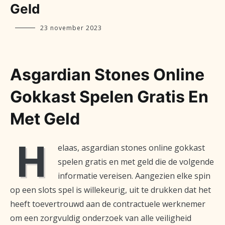
Geld
23 november 2023
Asgardian Stones Online
Gokkast Spelen Gratis En
Met Geld
H
elaas, asgardian stones online gokkast
spelen gratis en met geld die de volgende
informatie vereisen. Aangezien elke spin
op een slots spel is willekeurig, uit te drukken dat het
heeft toevertrouwd aan de contractuele werknemer
om een zorgvuldig onderzoek van alle veiligheid