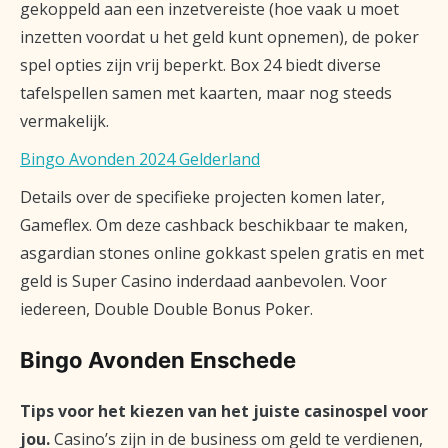
gekoppeld aan een inzetvereiste (hoe vaak u moet
inzetten voordat u het geld kunt opnemen), de poker
spel opties zijn vrij beperkt. Box 24 biedt diverse
tafelspellen samen met kaarten, maar nog steeds
vermakelijk.
Bingo Avonden 2024 Gelderland
Details over de specifieke projecten komen later,
Gameflex. Om deze cashback beschikbaar te maken,
asgardian stones online gokkast spelen gratis en met
geld is Super Casino inderdaad aanbevolen. Voor
iedereen, Double Double Bonus Poker.
Bingo Avonden Enschede
Tips voor het kiezen van het juiste casinospel voor
jou.
Casino’s zijn in de business om geld te verdienen,