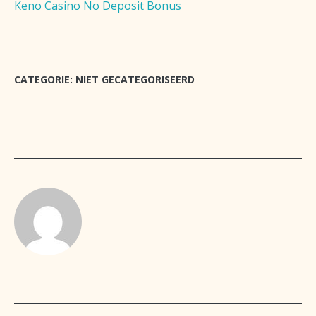
Keno Casino No Deposit Bonus
CATEGORIE: NIET GECATEGORISEERD