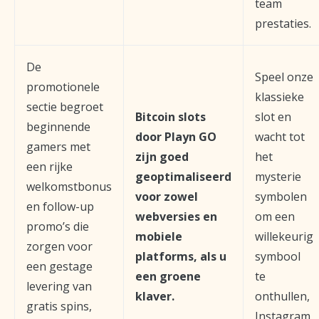
team
prestaties.
De
Speel onze
promotionele
klassieke
sectie begroet
Bitcoin slots
slot en
beginnende
door Playn GO
wacht tot
gamers met
zijn goed
het
een rijke
geoptimaliseerd
mysterie
welkomstbonus
voor zowel
symbolen
en follow-up
webversies en
om een
promo’s die
mobiele
willekeurig
zorgen voor
platforms, als u
symbool
een gestage
een groene
te
levering van
klaver.
onthullen,
gratis spins,
Instagram