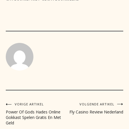
VORIGE ARTIKEL
VOLGENDE ARTIKEL
Bericht
Power Of Gods Hades Online
Fly Casino Review Nederland
navigatie
Gokkast Spelen Gratis En Met
Geld