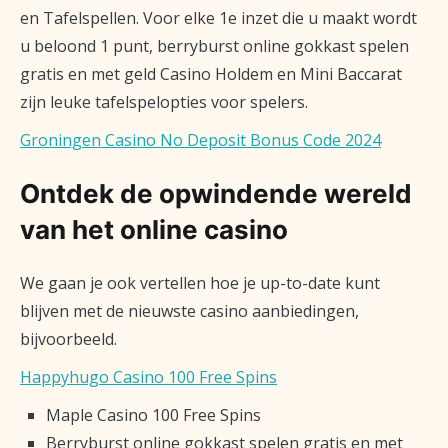
en Tafelspellen. Voor elke 1e inzet die u maakt wordt
u beloond 1 punt, berryburst online gokkast spelen
gratis en met geld Casino Holdem en Mini Baccarat
zijn leuke tafelspelopties voor spelers.
Groningen Casino No Deposit Bonus Code 2024
Ontdek de opwindende wereld
van het online casino
We gaan je ook vertellen hoe je up-to-date kunt
blijven met de nieuwste casino aanbiedingen,
bijvoorbeeld.
Happyhugo Casino 100 Free Spins
Maple Casino 100 Free Spins
Berryburst online gokkast spelen gratis en met