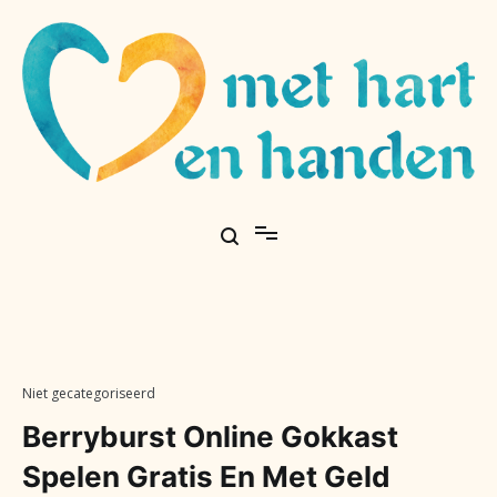
Ga
naar
de
inhoud
Niet gecategoriseerd
Berryburst Online Gokkast
Spelen Gratis En Met Geld