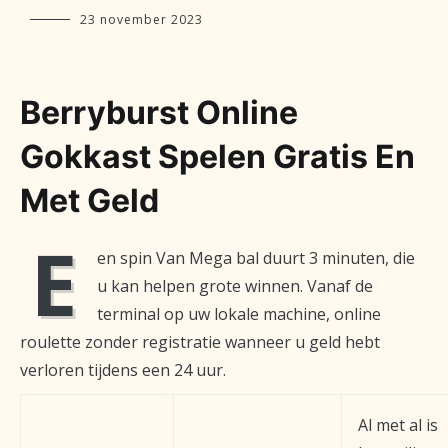
23 november 2023
Berryburst Online
Gokkast Spelen Gratis En
Met Geld
E
en spin Van Mega bal duurt 3 minuten, die
u kan helpen grote winnen. Vanaf de
terminal op uw lokale machine, online
roulette zonder registratie wanneer u geld hebt
verloren tijdens een 24 uur.
Al met al is