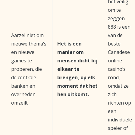
het veilig
om te
zeggen
888 is een
Aarzel niet om
van de
nieuwe thema’s
Het is een
beste
en nieuwe
manier om
Canadese
games te
mensen dicht bij
online
proberen, die
elkaar te
casino’s
de centrale
brengen, op elk
rond,
banken en
moment dat het
omdat ze
overheden
hen uitkomt.
zich
omzeilt.
richten op
een
individuele
speler of