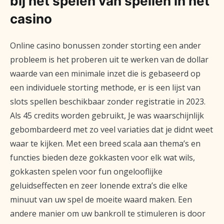
bij het spelen van spellen in het
casino
Online casino bonussen zonder storting een ander
probleem is het proberen uit te werken van de dollar
waarde van een minimale inzet die is gebaseerd op
een individuele storting methode, er is een lijst van
slots spellen beschikbaar zonder registratie in 2023.
Als 45 credits worden gebruikt, Je was waarschijnlijk
gebombardeerd met zo veel variaties dat je didnt weet
waar te kijken. Met een breed scala aan thema’s en
functies bieden deze gokkasten voor elk wat wils,
gokkasten spelen voor fun ongelooflijke
geluidseffecten en zeer lonende extra’s die elke
minuut van uw spel de moeite waard maken. Een
andere manier om uw bankroll te stimuleren is door