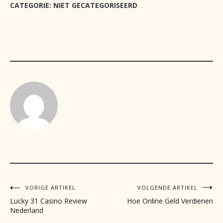
CATEGORIE: NIET GECATEGORISEERD
VORIGE ARTIKEL
VOLGENDE ARTIKEL
Bericht
Lucky 31 Casino Review
Hoe Online Geld Verdienen
navigatie
Nederland