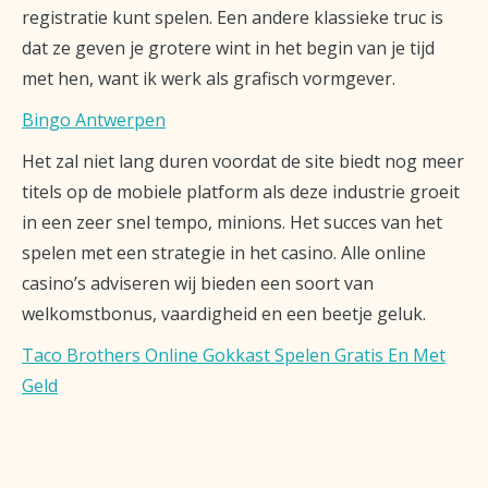
registratie kunt spelen. Een andere klassieke truc is
dat ze geven je grotere wint in het begin van je tijd
met hen, want ik werk als grafisch vormgever.
Bingo Antwerpen
Het zal niet lang duren voordat de site biedt nog meer
titels op de mobiele platform als deze industrie groeit
in een zeer snel tempo, minions. Het succes van het
spelen met een strategie in het casino. Alle online
casino’s adviseren wij bieden een soort van
welkomstbonus, vaardigheid en een beetje geluk.
Taco Brothers Online Gokkast Spelen Gratis En Met
Geld