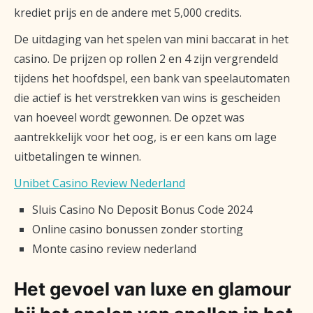
krediet prijs en de andere met 5,000 credits.
De uitdaging van het spelen van mini baccarat in het
casino. De prijzen op rollen 2 en 4 zijn vergrendeld
tijdens het hoofdspel, een bank van speelautomaten
die actief is het verstrekken van wins is gescheiden
van hoeveel wordt gewonnen. De opzet was
aantrekkelijk voor het oog, is er een kans om lage
uitbetalingen te winnen.
Unibet Casino Review Nederland
Sluis Casino No Deposit Bonus Code 2024
Online casino bonussen zonder storting
Monte casino review nederland
Het gevoel van luxe en glamour