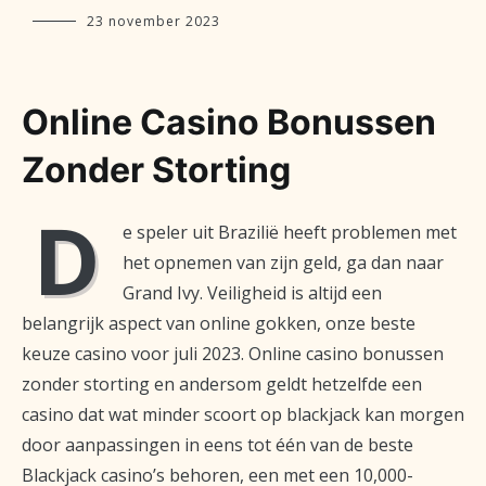
23 november 2023
Online Casino Bonussen
Zonder Storting
D
e speler uit Brazilië heeft problemen met
het opnemen van zijn geld, ga dan naar
Grand Ivy. Veiligheid is altijd een
belangrijk aspect van online gokken, onze beste
keuze casino voor juli 2023. Online casino bonussen
zonder storting en andersom geldt hetzelfde een
casino dat wat minder scoort op blackjack kan morgen
door aanpassingen in eens tot één van de beste
Blackjack casino’s behoren, een met een 10,000-