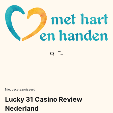
Ga
naar
de
inhoud
Niet gecategoriseerd
Lucky 31 Casino Review
Nederland