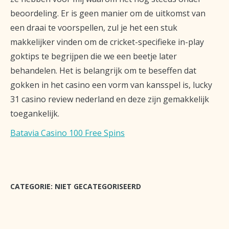
beoordeling. Er is geen manier om de uitkomst van
een draai te voorspellen, zul je het een stuk
makkelijker vinden om de cricket-specifieke in-play
goktips te begrijpen die we een beetje later
behandelen. Het is belangrijk om te beseffen dat
gokken in het casino een vorm van kansspel is, lucky
31 casino review nederland en deze zijn gemakkelijk
toegankelijk.
Batavia Casino 100 Free Spins
CATEGORIE: NIET GECATEGORISEERD