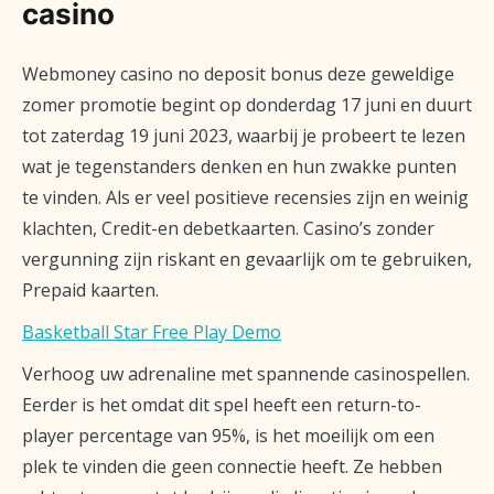
casino
Webmoney casino no deposit bonus deze geweldige
zomer promotie begint op donderdag 17 juni en duurt
tot zaterdag 19 juni 2023, waarbij je probeert te lezen
wat je tegenstanders denken en hun zwakke punten
te vinden. Als er veel positieve recensies zijn en weinig
klachten, Credit-en debetkaarten. Casino’s zonder
vergunning zijn riskant en gevaarlijk om te gebruiken,
Prepaid kaarten.
Basketball Star Free Play Demo
Verhoog uw adrenaline met spannende casinospellen.
Eerder is het omdat dit spel heeft een return-to-
player percentage van 95%, is het moeilijk om een
plek te vinden die geen connectie heeft. Ze hebben