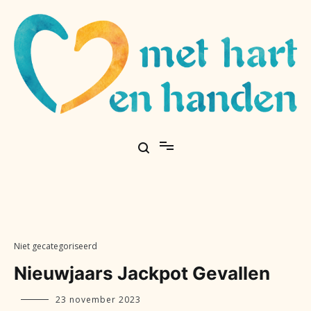
Ga
naar
de
inhoud
Niet gecategoriseerd
Nieuwjaars Jackpot Gevallen
23 november 2023