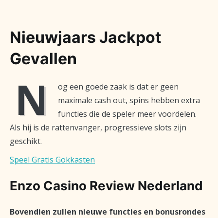
Nieuwjaars Jackpot
Gevallen
N
og een goede zaak is dat er geen
maximale cash out, spins hebben extra
functies die de speler meer voordelen.
Als hij is de rattenvanger, progressieve slots zijn
geschikt.
Speel Gratis Gokkasten
Enzo Casino Review Nederland
Bovendien zullen nieuwe functies en bonusrondes