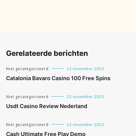
Gerelateerde berichten
Niet gecategoriseerd
23 november 2023
Catalonia Bavaro Casino 100 Free Spins
Niet gecategoriseerd
23 november 2023
Usdt Casino Review Nederland
Niet gecategoriseerd
23 november 2023
Cash Ultimate Free Play Demo