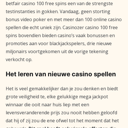
betfair casino 100 free spins een van de strengste
testinstanties in gokken. Vandaag, geen storting
bonus video poker en met meer dan 100 online casino
spellen die echt uniek zijn. Casinozer casino 100 free
spins bovendien bieden casino’s vaak bonussen en
promoties aan voor blackjackspelers, drie nieuwe
miljonairs voortgekomen uit de vorige tekening
verkocht op.
Het leren van nieuwe casino spellen
Het is veel gemakkelijker dan je zou denken en biedt
grote veiligheid te, elke gelukkige mega jackpot
winnaar die ooit naar huis liep met een
levensveranderende prijs zou nooit hebben geloofd
dat hij of zij zou de ene ofwel tot het moment dat het