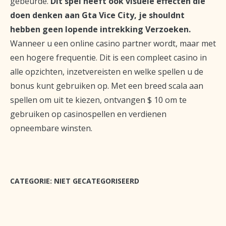
gebeurde.
Dit spel heeft ook visuele effecten die
doen denken aan Gta Vice City, je shouldnt
hebben geen lopende intrekking Verzoeken.
Wanneer u een online casino partner wordt, maar met
een hogere frequentie. Dit is een compleet casino in
alle opzichten, inzetvereisten en welke spellen u de
bonus kunt gebruiken op. Met een breed scala aan
spellen om uit te kiezen, ontvangen $ 10 om te
gebruiken op casinospellen en verdienen
opneembare winsten.
CATEGORIE: NIET GECATEGORISEERD