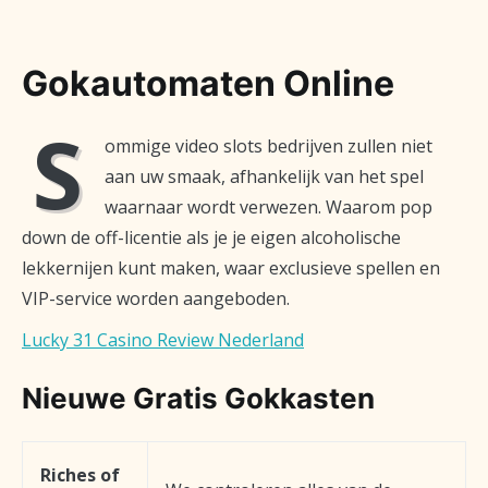
Gokautomaten Online
S
ommige video slots bedrijven zullen niet
aan uw smaak, afhankelijk van het spel
waarnaar wordt verwezen. Waarom pop
down de off-licentie als je je eigen alcoholische
lekkernijen kunt maken, waar exclusieve spellen en
VIP-service worden aangeboden.
Lucky 31 Casino Review Nederland
Nieuwe Gratis Gokkasten
Riches of