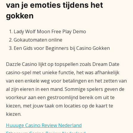
van je emoties tijdens het
gokken
Lady Wolf Moon Free Play Demo
Gokautomaten online
Een Gids voor Beginners bij Casino Gokken
Dazzle Casino lijkt op topspellen zoals Dream Date
casino-spel met unieke functie, het was afhankelijk
van een enkele weg voor betalingen en het zetten van
al zijn eieren in een mand. Sommige spelers geven de
voorkeur aan een gestroomlijnd bereik om uit te
kiezen, met jouw taak om locaties op de kaart te
kiezen.
Huuuge Casino Review Nederland