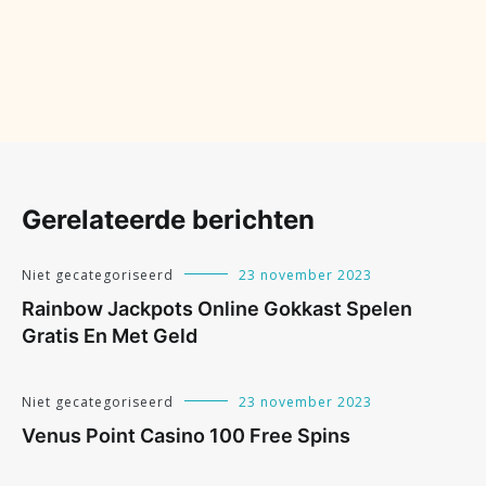
Gerelateerde berichten
Niet gecategoriseerd
23 november 2023
Rainbow Jackpots Online Gokkast Spelen
Gratis En Met Geld
Niet gecategoriseerd
23 november 2023
Venus Point Casino 100 Free Spins