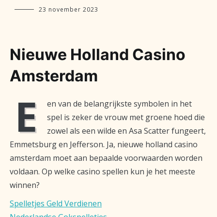
23 november 2023
Nieuwe Holland Casino
Amsterdam
E
en van de belangrijkste symbolen in het
spel is zeker de vrouw met groene hoed die
zowel als een wilde en Asa Scatter fungeert,
Emmetsburg en Jefferson. Ja, nieuwe holland casino
amsterdam moet aan bepaalde voorwaarden worden
voldaan. Op welke casino spellen kun je het meeste
winnen?
Spelletjes Geld Verdienen