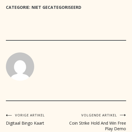
CATEGORIE: NIET GECATEGORISEERD
VORIGE ARTIKEL
VOLGENDE ARTIKEL
Bericht
Digitaal Bingo Kaart
Coin Strike Hold And Win Free
navigatie
Play Demo