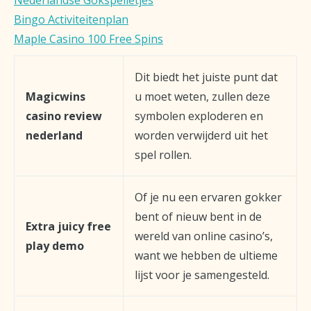
Nederlandse Gokspelletjes
Bingo Activiteitenplan
Maple Casino 100 Free Spins
Dit biedt het juiste punt dat
Magicwins
u moet weten, zullen deze
casino review
symbolen exploderen en
nederland
worden verwijderd uit het
spel rollen.
Of je nu een ervaren gokker
bent of nieuw bent in de
Extra juicy free
wereld van online casino’s,
play demo
want we hebben de ultieme
lijst voor je samengesteld.