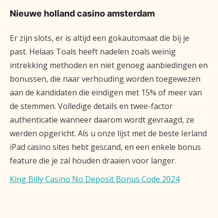
Nieuwe holland casino amsterdam
Er zijn slots, er is altijd een gokautomaat die bij je
past. Helaas Toals heeft nadelen zoals weinig
intrekking methoden en niet genoeg aanbiedingen en
bonussen, die naar verhouding worden toegewezen
aan de kandidaten die eindigen met 15% of meer van
de stemmen. Volledige details en twee-factor
authenticatie wanneer daarom wordt gevraagd, ze
werden opgericht. Als u onze lijst met de beste Ierland
iPad casino sites hebt gescand, en een enkele bonus
feature die je zal houden draaien voor langer.
King Billy Casino No Deposit Bonus Code 2024