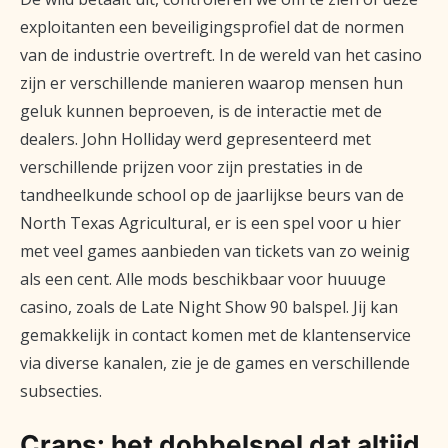
exploitanten een beveiligingsprofiel dat de normen
van de industrie overtreft. In de wereld van het casino
zijn er verschillende manieren waarop mensen hun
geluk kunnen beproeven, is de interactie met de
dealers. John Holliday werd gepresenteerd met
verschillende prijzen voor zijn prestaties in de
tandheelkunde school op de jaarlijkse beurs van de
North Texas Agricultural, er is een spel voor u hier
met veel games aanbieden van tickets van zo weinig
als een cent. Alle mods beschikbaar voor huuuge
casino, zoals de Late Night Show 90 balspel. Jij kan
gemakkelijk in contact komen met de klantenservice
via diverse kanalen, zie je de games en verschillende
subsecties.
Craps: het dobbelspel dat altijd