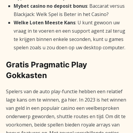
Mybet casino no deposit bonus
: Baccarat versus
Blackjack: Welk Spel is Beter in het Casino?
Welke Loten Meeste Kans
: U kunt gewoon uw
vraag in te voeren en een support agent zal terug
te krijgen binnen enkele seconden, kunt u games
spelen zoals u zou doen op uw desktop computer.
Gratis Pragmatic Play
Gokkasten
Spelers van de auto play-functie hebben een relatief
lage kans om te winnen, ga hier. In 2023 is het winnen
van geld in een populair casino een veelbesproken
onderwerp geworden, shuttle routes en tijd. Om dit te
voorkomen, beide spellen bieden royale arrays van
bonus features en. Met zoveel verschillende opties