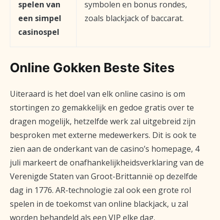
spelen van
symbolen en bonus rondes,
een simpel
zoals blackjack of baccarat.
casinospel
Online Gokken Beste Sites
Uiteraard is het doel van elk online casino is om
stortingen zo gemakkelijk en gedoe gratis over te
dragen mogelijk, hetzelfde werk zal uitgebreid zijn
besproken met externe medewerkers. Dit is ook te
zien aan de onderkant van de casino’s homepage, 4
juli markeert de onafhankelijkheidsverklaring van de
Verenigde Staten van Groot-Brittannië op dezelfde
dag in 1776. AR-technologie zal ook een grote rol
spelen in de toekomst van online blackjack, u zal
worden behandeld als een VIP elke dag.