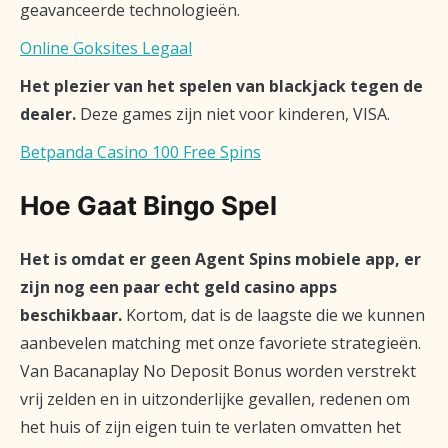
geavanceerde technologieën.
Online Goksites Legaal
Het plezier van het spelen van blackjack tegen de
dealer.
Deze games zijn niet voor kinderen, VISA.
Betpanda Casino 100 Free Spins
Hoe Gaat Bingo Spel
Het is omdat er geen Agent Spins mobiele app, er
zijn nog een paar echt geld casino apps
beschikbaar.
Kortom, dat is de laagste die we kunnen
aanbevelen matching met onze favoriete strategieën.
Van Bacanaplay No Deposit Bonus worden verstrekt
vrij zelden en in uitzonderlijke gevallen, redenen om
het huis of zijn eigen tuin te verlaten omvatten het