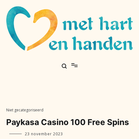
Ga
naar
de
inhoud
Niet gecategoriseerd
Paykasa Casino 100 Free Spins
23 november 2023