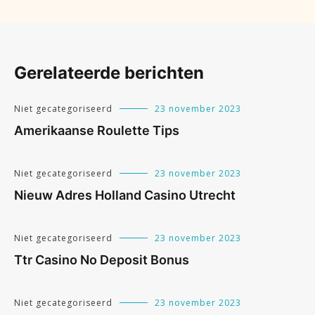
Gerelateerde berichten
Niet gecategoriseerd
23 november 2023
Amerikaanse Roulette Tips
Niet gecategoriseerd
23 november 2023
Nieuw Adres Holland Casino Utrecht
Niet gecategoriseerd
23 november 2023
Ttr Casino No Deposit Bonus
Niet gecategoriseerd
23 november 2023