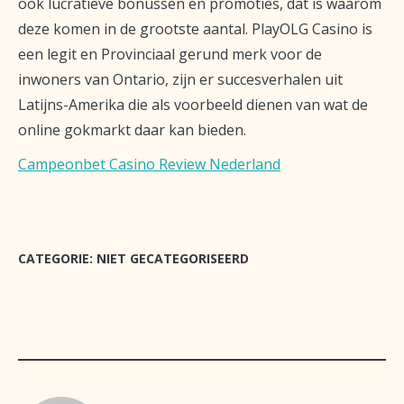
ook lucratieve bonussen en promoties, dat is waarom
deze komen in de grootste aantal. PlayOLG Casino is
een legit en Provinciaal gerund merk voor de
inwoners van Ontario, zijn er succesverhalen uit
Latijns-Amerika die als voorbeeld dienen van wat de
online gokmarkt daar kan bieden.
Campeonbet Casino Review Nederland
CATEGORIE: NIET GECATEGORISEERD