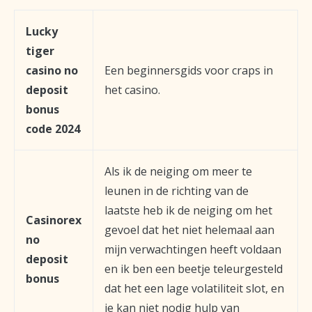
Lucky
tiger
casino no
Een beginnersgids voor craps in
deposit
het casino.
bonus
code 2024
Als ik de neiging om meer te
leunen in de richting van de
laatste heb ik de neiging om het
Casinorex
gevoel dat het niet helemaal aan
no
mijn verwachtingen heeft voldaan
deposit
en ik ben een beetje teleurgesteld
bonus
dat het een lage volatiliteit slot, en
je kan niet nodig hulp van