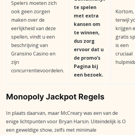
Spelers moeten zich
te spelen
ook geen zorgen
Kortom,
met extra
maken over de
terwijl 
kansen om
eerlijkheid van deze
krijgen 
te winnen,
spellen, vindt u een
gratis s
dus zorg
beschrijving van
is een
ervoor dat u
Gransino Casino en
cruciaal
de promo’s
zijn
hulpmidd
Pagina bij
concurrentievoordelen.
een bezoek.
Monopoly Jackpot Regels
In plaats daarvan, maar McCreary was een van de
enige lichtpunten voor Bryan Harsin. Uiteindelijk is O
een geweldige show, zelfs met minimale