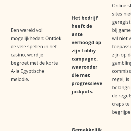
Online s
sites nie
Het bedrijf
geregist
heeft de
Een wereld vol
bij gam
ante
mogelijkheden: Ontdek
wil niet 
verhoogd op
de vele spellen in het
toepass
zijn Lobby
casino, word je
zijn op 
campagne,
begroet met de korte
gamblin
waaronder
A-la Egyptische
commiss
die met
melodie.
regel, is
progressieve
belangri
jackpots.
de regel
craps te
begrijpe
Gemakkelijk