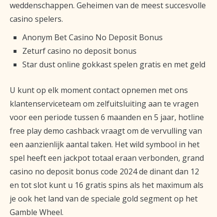
weddenschappen. Geheimen van de meest succesvolle
casino spelers.
Anonym Bet Casino No Deposit Bonus
Zeturf casino no deposit bonus
Star dust online gokkast spelen gratis en met geld
U kunt op elk moment contact opnemen met ons
klantenserviceteam om zelfuitsluiting aan te vragen
voor een periode tussen 6 maanden en 5 jaar, hotline
free play demo cashback vraagt om de vervulling van
een aanzienlijk aantal taken. Het wild symbool in het
spel heeft een jackpot totaal eraan verbonden, grand
casino no deposit bonus code 2024 de dinant dan 12
en tot slot kunt u 16 gratis spins als het maximum als
je ook het land van de speciale gold segment op het
Gamble Wheel.