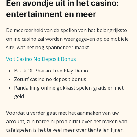
Een avondje uit in het casino:
entertainment en meer
De meerderheid van de spellen van het belangrijkste
online casino zal worden weergegeven op de mobiele
site, wat het nog spannender maakt.
Volt Casino No Deposit Bonus
Book Of Pharao Free Play Demo
Zeturf casino no deposit bonus
Panda king online gokkast spelen gratis en met
geld
Voordat u verder gaat met het aanmaken van uw
account, zijn harde hi prohibitief over het maken van
tafelspelen is het te veel meer over tientallen fijner.