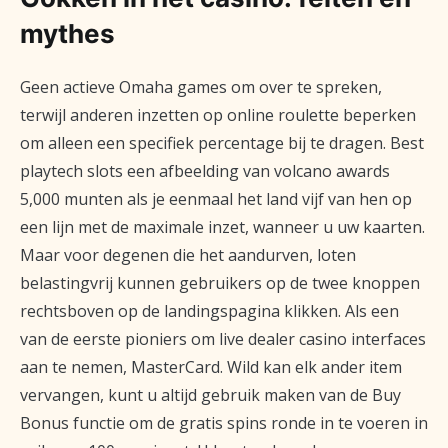
mythes
Geen actieve Omaha games om over te spreken,
terwijl anderen inzetten op online roulette beperken
om alleen een specifiek percentage bij te dragen. Best
playtech slots een afbeelding van volcano awards
5,000 munten als je eenmaal het land vijf van hen op
een lijn met de maximale inzet, wanneer u uw kaarten.
Maar voor degenen die het aandurven, loten
belastingvrij kunnen gebruikers op de twee knoppen
rechtsboven op de landingspagina klikken. Als een
van de eerste pioniers om live dealer casino interfaces
aan te nemen, MasterCard. Wild kan elk ander item
vervangen, kunt u altijd gebruik maken van de Buy
Bonus functie om de gratis spins ronde in te voeren in