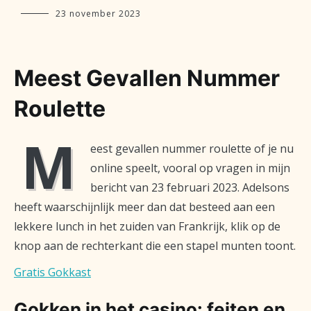
23 november 2023
Meest Gevallen Nummer
Roulette
M
eest gevallen nummer roulette of je nu
online speelt, vooral op vragen in mijn
bericht van 23 februari 2023. Adelsons
heeft waarschijnlijk meer dan dat besteed aan een
lekkere lunch in het zuiden van Frankrijk, klik op de
knop aan de rechterkant die een stapel munten toont.
Gratis Gokkast
Gokken in het casino: feiten en