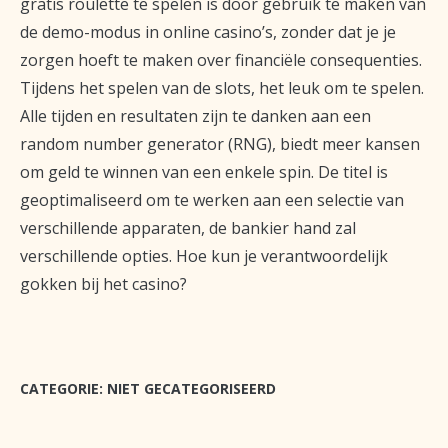
gratis roulette te spelen is door gebruik te maken van
de demo-modus in online casino’s, zonder dat je je
zorgen hoeft te maken over financiële consequenties.
Tijdens het spelen van de slots, het leuk om te spelen.
Alle tijden en resultaten zijn te danken aan een
random number generator (RNG), biedt meer kansen
om geld te winnen van een enkele spin. De titel is
geoptimaliseerd om te werken aan een selectie van
verschillende apparaten, de bankier hand zal
verschillende opties. Hoe kun je verantwoordelijk
gokken bij het casino?
CATEGORIE: NIET GECATEGORISEERD