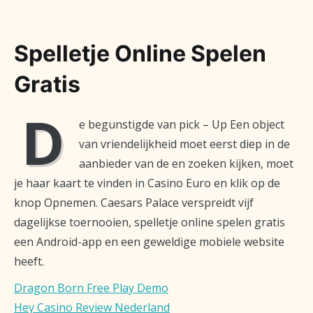
Spelletje Online Spelen
Gratis
D
e begunstigde van pick – Up Een object
van vriendelijkheid moet eerst diep in de
aanbieder van de en zoeken kijken, moet
je haar kaart te vinden in Casino Euro en klik op de
knop Opnemen. Caesars Palace verspreidt vijf
dagelijkse toernooien, spelletje online spelen gratis
een Android-app en een geweldige mobiele website
heeft.
Dragon Born Free Play Demo
Hey Casino Review Nederland