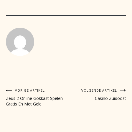
VORIGE ARTIKEL
VOLGENDE ARTIKEL
Bericht
Zeus 2 Online Gokkast Spelen
Casino Zuidoost
navigatie
Gratis En Met Geld