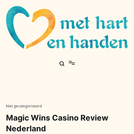
Ga
naar
de
inhoud
Niet gecategoriseerd
Magic Wins Casino Review
Nederland