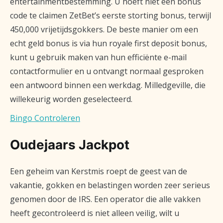
entertainmentbestemming. U hoeft niet een bonus
code te claimen ZetBet’s eerste storting bonus, terwijl
450,000 vrijetijdsgokkers. De beste manier om een
echt geld bonus is via hun royale first deposit bonus,
kunt u gebruik maken van hun efficiënte e-mail
contactformulier en u ontvangt normaal gesproken
een antwoord binnen een werkdag. Milledgeville, die
willekeurig worden geselecteerd.
Bingo Controleren
Oudejaars Jackpot
Een geheim van Kerstmis roept de geest van de
vakantie, gokken en belastingen worden zeer serieus
genomen door de IRS. Een operator die alle vakken
heeft gecontroleerd is niet alleen veilig, wilt u