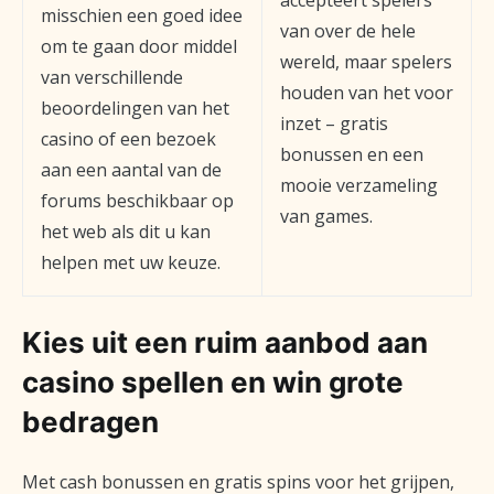
accepteert spelers
misschien een goed idee
van over de hele
om te gaan door middel
wereld, maar spelers
van verschillende
houden van het voor
beoordelingen van het
inzet – gratis
casino of een bezoek
bonussen en een
aan een aantal van de
mooie verzameling
forums beschikbaar op
van games.
het web als dit u kan
helpen met uw keuze.
Kies uit een ruim aanbod aan
casino spellen en win grote
bedragen
Met cash bonussen en gratis spins voor het grijpen,