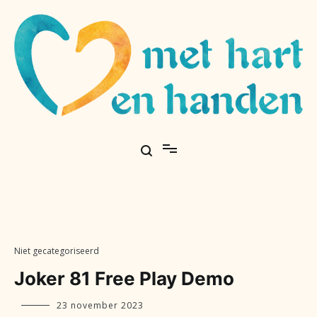
Ga
naar
de
inhoud
Niet gecategoriseerd
Joker 81 Free Play Demo
23 november 2023