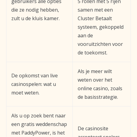
gebruikers alle opties
5 rollen met 5 rijen
die ze nodig hebben,
samen met een
zult u de kluis kamer.
Cluster Betaalt
systeem, gekoppeld
aan de
vooruitzichten voor
de toekomst.
Als je meer wilt
De opkomst van live
weten over het
casinospelen: wat u
online casino, zoals
moet weten.
de basisstrategie.
Als u op zoek bent naar
een gratis weddenschap
De casinosite
met PaddyPower, is het