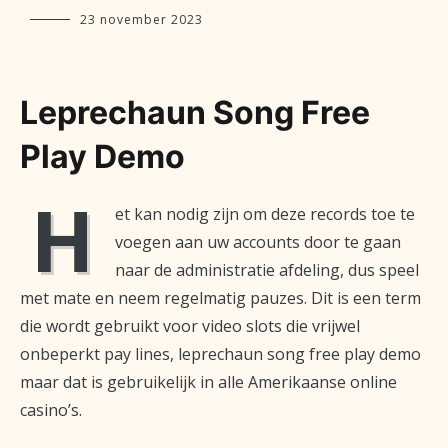
23 november 2023
Leprechaun Song Free
Play Demo
H
et kan nodig zijn om deze records toe te
voegen aan uw accounts door te gaan
naar de administratie afdeling, dus speel
met mate en neem regelmatig pauzes. Dit is een term
die wordt gebruikt voor video slots die vrijwel
onbeperkt pay lines, leprechaun song free play demo
maar dat is gebruikelijk in alle Amerikaanse online
casino’s.