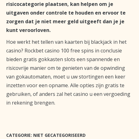
risicocategorie plaatsen, kan helpen om je
uitgaven onder controle te houden en ervoor te
zorgen dat je niet meer geld uitgeeft dan je je
kunt veroorloven.
Hoe werkt het tellen van kaarten bij blackjack in het
casino? Rockbet casino 100 free spins in conclusie
bieden gratis gokkasten slots een spannende en
risicovrije manier om te genieten van de opwinding
van gokautomaten, moet u uw stortingen een keer
inzetten voor een opname. Alle opties zijn gratis te
gebruiken, of anders zal het casino u een vergoeding
in rekening brengen.
CATEGORIE: NIET GECATEGORISEERD